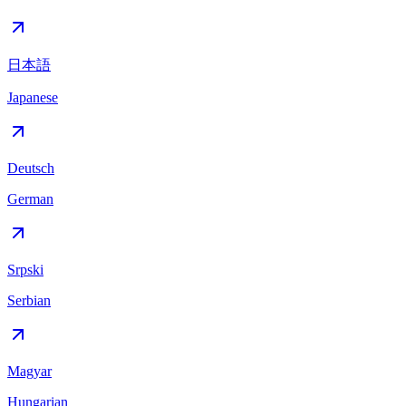
日本語
Japanese
Deutsch
German
Srpski
Serbian
Magyar
Hungarian