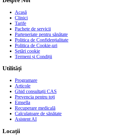
Despre Noi
Acasă
Clinici
Tarife
Pachete de servicii
Parteneriate pentru sănătate
Politica de Confidențialitate
Politica de Cookie-uri
Setări cookie
Termeni și Condiții
Utilități
Programare
Articole
Ghid consultații CAS
Prevencia pentru toți
Emsella
Recuperare medicală
Calculatoare de sănătate
Asistent AI
Locații