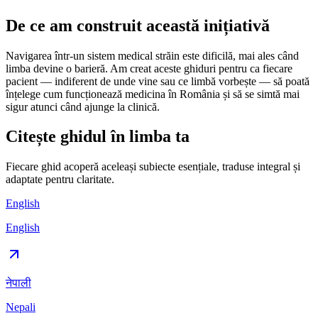
De ce am construit această inițiativă
Navigarea într-un sistem medical străin este dificilă, mai ales când
limba devine o barieră. Am creat aceste ghiduri pentru ca fiecare
pacient — indiferent de unde vine sau ce limbă vorbește — să poată
înțelege cum funcționează medicina în România și să se simtă mai
sigur atunci când ajunge la clinică.
Citește ghidul în limba ta
Fiecare ghid acoperă aceleași subiecte esențiale, traduse integral și
adaptate pentru claritate.
English
English
नेपाली
Nepali