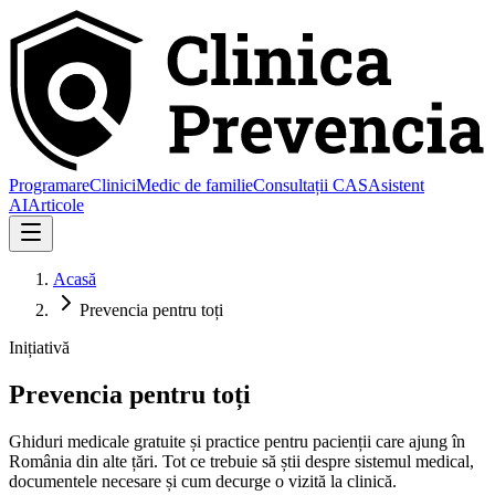
Programare
Clinici
Medic de familie
Consultații CAS
Asistent
AI
Articole
Acasă
Prevencia pentru toți
Inițiativă
Prevencia pentru toți
Ghiduri medicale gratuite și practice pentru pacienții care ajung în
România din alte țări. Tot ce trebuie să știi despre sistemul medical,
documentele necesare și cum decurge o vizită la clinică.