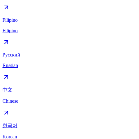
Filipino
Filipino
Русский
Russian
中文
Chinese
한국어
Korean