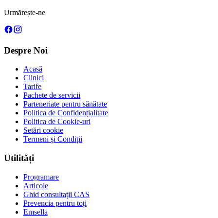
Urmărește-ne
Despre Noi
Acasă
Clinici
Tarife
Pachete de servicii
Parteneriate pentru sănătate
Politica de Confidențialitate
Politica de Cookie-uri
Setări cookie
Termeni și Condiții
Utilități
Programare
Articole
Ghid consultații CAS
Prevencia pentru toți
Emsella