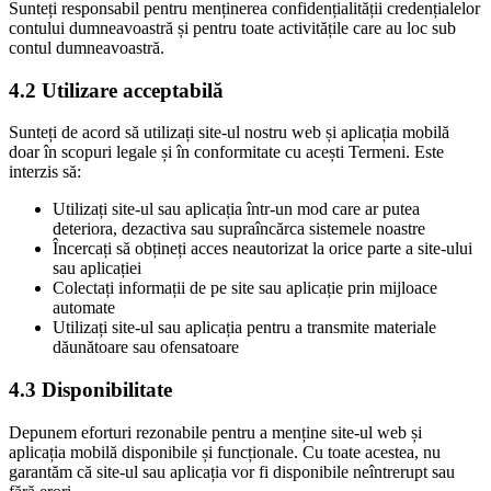
Sunteți responsabil pentru menținerea confidențialității credențialelor
contului dumneavoastră și pentru toate activitățile care au loc sub
contul dumneavoastră.
4.2 Utilizare acceptabilă
Sunteți de acord să utilizați site-ul nostru web și aplicația mobilă
doar în scopuri legale și în conformitate cu acești Termeni. Este
interzis să:
Utilizați site-ul sau aplicația într-un mod care ar putea
deteriora, dezactiva sau supraîncărca sistemele noastre
Încercați să obțineți acces neautorizat la orice parte a site-ului
sau aplicației
Colectați informații de pe site sau aplicație prin mijloace
automate
Utilizați site-ul sau aplicația pentru a transmite materiale
dăunătoare sau ofensatoare
4.3 Disponibilitate
Depunem eforturi rezonabile pentru a menține site-ul web și
aplicația mobilă disponibile și funcționale. Cu toate acestea, nu
garantăm că site-ul sau aplicația vor fi disponibile neîntrerupt sau