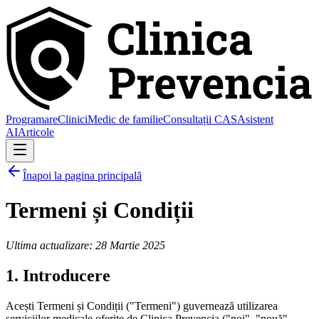
Programare
Clinici
Medic de familie
Consultații CAS
Asistent
AI
Articole
Înapoi la pagina principală
Termeni și Condiții
Ultima actualizare: 28 Martie 2025
1. Introducere
Acești Termeni și Condiții ("Termeni") guvernează utilizarea
serviciilor medicale oferite de Clinica Prevencia ("noi", "nouă",