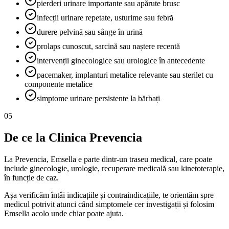
pierderi urinare importante sau apărute brusc
infecții urinare repetate, usturime sau febră
durere pelvină sau sânge în urină
prolaps cunoscut, sarcină sau naștere recentă
intervenții ginecologice sau urologice în antecedente
pacemaker, implanturi metalice relevante sau sterilet cu
componente metalice
simptome urinare persistente la bărbați
05
De ce la Clinica Prevencia
La Prevencia, Emsella e parte dintr-un traseu medical, care poate
include ginecologie, urologie, recuperare medicală sau kinetoterapie,
în funcție de caz.
Așa verificăm întâi indicațiile și contraindicațiile, te orientăm spre
medicul potrivit atunci când simptomele cer investigații și folosim
Emsella acolo unde chiar poate ajuta.