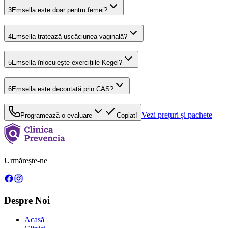
3
Emsella este doar pentru femei?
4
Emsella tratează uscăciunea vaginală?
5
Emsella înlocuiește exercițiile Kegel?
6
Emsella este decontată prin CAS?
Vezi prețuri și pachete
Programează o evaluare
Copiat!
Urmărește-ne
Despre Noi
Acasă