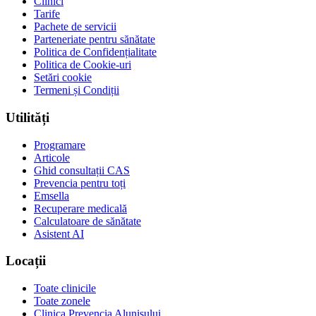
Clinici
Tarife
Pachete de servicii
Parteneriate pentru sănătate
Politica de Confidențialitate
Politica de Cookie-uri
Setări cookie
Termeni și Condiții
Utilități
Programare
Articole
Ghid consultații CAS
Prevencia pentru toți
Emsella
Recuperare medicală
Calculatoare de sănătate
Asistent AI
Locații
Toate clinicile
Toate zonele
Clinica Prevencia Alunișului