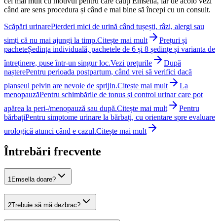
cel mai mult cu motivul pentru care cauți Emsella, iar de acolo vezi
când are sens procedura și când e mai bine să începi cu un consult.
Scăpări urinare
Pierderi mici de urină când tușești, râzi, alergi sau
simți că nu mai ajungi la timp.
Citește mai mult
Prețuri și
pachete
Ședința individuală, pachetele de 6 și 8 ședințe și varianta de
întreținere, puse într-un singur loc.
Vezi prețurile
După
naștere
Pentru perioada postpartum, când vrei să verifici dacă
planșeul pelvin are nevoie de sprijin.
Citește mai mult
La
menopauză
Pentru schimbările de tonus și control urinar care pot
apărea la peri-/menopauză sau după.
Citește mai mult
Pentru
bărbați
Pentru simptome urinare la bărbați, cu orientare spre evaluare
urologică atunci când e cazul.
Citește mai mult
Întrebări frecvente
1
Emsella doare?
2
Trebuie să mă dezbrac?