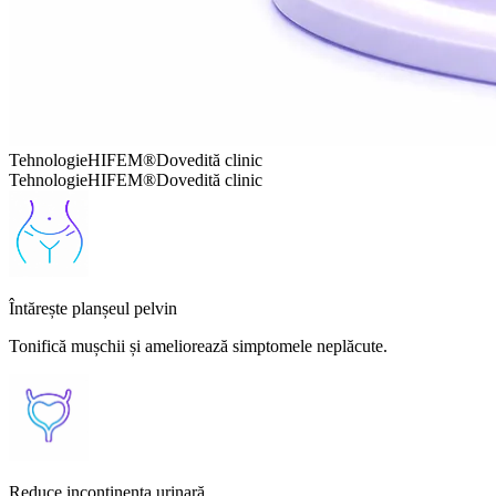
Tehnologie
HIFEM®
Dovedită clinic
Tehnologie
HIFEM®
Dovedită clinic
Întărește planșeul pelvin
Tonifică mușchii și ameliorează simptomele neplăcute.
Reduce incontinența urinară