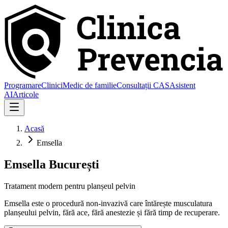
Programare
Clinici
Medic de familie
Consultații CAS
Asistent
AI
Articole
Acasă
Emsella
Emsella București
Tratament modern pentru planșeul pelvin
Emsella este o procedură non-invazivă care întărește musculatura
planșeului pelvin, fără ace, fără anestezie și fără timp de recuperare.