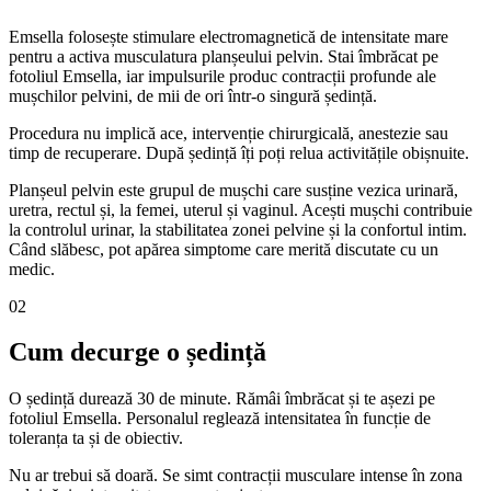
Emsella folosește stimulare electromagnetică de intensitate mare
pentru a activa musculatura planșeului pelvin. Stai îmbrăcat pe
fotoliul Emsella, iar impulsurile produc contracții profunde ale
mușchilor pelvini, de mii de ori într-o singură ședință.
Procedura nu implică ace, intervenție chirurgicală, anestezie sau
timp de recuperare. După ședință îți poți relua activitățile obișnuite.
Planșeul pelvin este grupul de mușchi care susține vezica urinară,
uretra, rectul și, la femei, uterul și vaginul. Acești mușchi contribuie
la controlul urinar, la stabilitatea zonei pelvine și la confortul intim.
Când slăbesc, pot apărea simptome care merită discutate cu un
medic.
02
Cum decurge o ședință
O ședință durează 30 de minute. Rămâi îmbrăcat și te așezi pe
fotoliul Emsella. Personalul reglează intensitatea în funcție de
toleranța ta și de obiectiv.
Nu ar trebui să doară. Se simt contracții musculare intense în zona