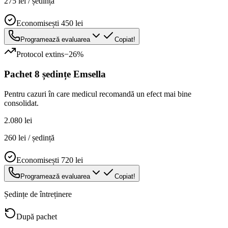
275 lei / ședință
Economisești 450 lei
Programează evaluarea
Copiat!
Protocol extins
−
26
%
Pachet 8 ședințe Emsella
Pentru cazuri în care medicul recomandă un efect mai bine
consolidat.
2.080 lei
260 lei / ședință
Economisești 720 lei
Programează evaluarea
Copiat!
Ședințe de întreținere
După pachet