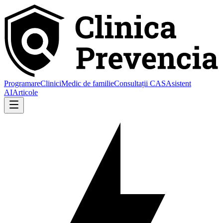
Programare
Clinici
Medic de familie
Consultații CAS
Asistent
AI
Articole