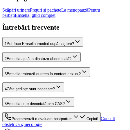
Scăpări urinare
Prețuri și pachete
La menopauză
Pentru
bărbați
Emsella, ghid complet
Întrebări frecvente
1
Pot face Emsella imediat după naștere?
2
Emsella ajută la diastaza abdominală?
3
Emsella tratează durerea la contact sexual?
4
Câte ședințe sunt necesare?
5
Emsella este decontată prin CAS?
Consult
Programează o evaluare postpartum
Copiat!
obstetrică-ginecologie