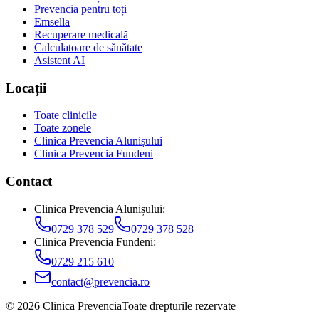
Prevencia pentru toți
Emsella
Recuperare medicală
Calculatoare de sănătate
Asistent AI
Locații
Toate clinicile
Toate zonele
Clinica Prevencia Alunișului
Clinica Prevencia Fundeni
Contact
Clinica Prevencia Alunișului
:
0729 378 529
0729 378 528
Clinica Prevencia Fundeni
:
0729 215 610
contact@prevencia.ro
©
2026
Clinica Prevencia
Toate drepturile rezervate