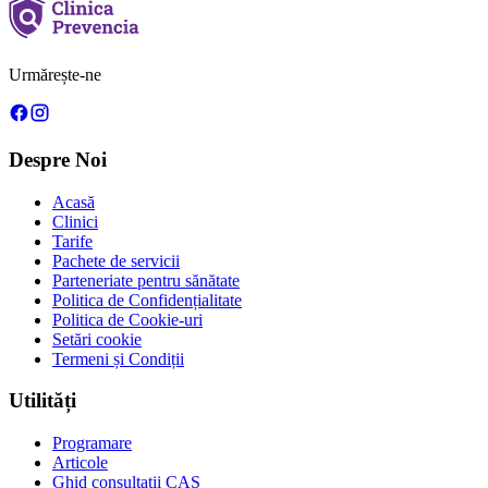
Urmărește-ne
Despre Noi
Acasă
Clinici
Tarife
Pachete de servicii
Parteneriate pentru sănătate
Politica de Confidențialitate
Politica de Cookie-uri
Setări cookie
Termeni și Condiții
Utilități
Programare
Articole
Ghid consultații CAS