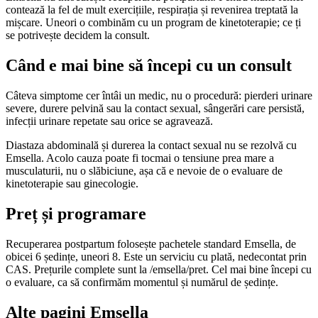
contează la fel de mult exercițiile, respirația și revenirea treptată la
mișcare. Uneori o combinăm cu un program de kinetoterapie; ce ți
se potrivește decidem la consult.
Când e mai bine să începi cu un consult
Câteva simptome cer întâi un medic, nu o procedură: pierderi urinare
severe, durere pelvină sau la contact sexual, sângerări care persistă,
infecții urinare repetate sau orice se agravează.
Diastaza abdominală și durerea la contact sexual nu se rezolvă cu
Emsella. Acolo cauza poate fi tocmai o tensiune prea mare a
musculaturii, nu o slăbiciune, așa că e nevoie de o evaluare de
kinetoterapie sau ginecologie.
Preț și programare
Recuperarea postpartum folosește pachetele standard Emsella, de
obicei 6 ședințe, uneori 8. Este un serviciu cu plată, nedecontat prin
CAS. Prețurile complete sunt la /emsella/pret. Cel mai bine începi cu
o evaluare, ca să confirmăm momentul și numărul de ședințe.
Alte pagini Emsella