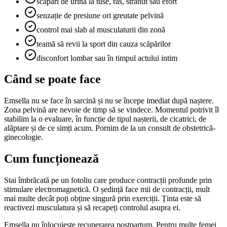
scăpări de urină la tuse, râs, strănut sau efort
senzație de presiune ori greutate pelvină
control mai slab al musculaturii din zonă
teamă să revii la sport din cauza scăpărilor
disconfort lombar sau în timpul actului intim
Când se poate face
Emsella nu se face în sarcină și nu se începe imediat după naștere.
Zona pelvină are nevoie de timp să se vindece. Momentul potrivit îl
stabilim la o evaluare, în funcție de tipul nașterii, de cicatrici, de
alăptare și de ce simți acum. Pornim de la un consult de obstetrică-
ginecologie.
Cum funcționează
Stai îmbrăcată pe un fotoliu care produce contracții profunde prin
stimulare electromagnetică. O ședință face mii de contracții, mult
mai multe decât poți obține singură prin exerciții. Ținta este să
reactivezi musculatura și să recapeți controlul asupra ei.
Emsella nu înlocuiește recuperarea postpartum. Pentru multe femei