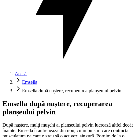
Acasă
Emsella
Emsella după naștere, recuperarea planșeului pelvin
Emsella după naștere, recuperarea
planșeului pelvin
După naștere, mulți mușchi ai planșeului pelvin lucrează altfel decât
înainte. Emsella îi antrenează din nou, cu impulsuri care contractă
musculatura pe care e greu să o activezi singură. Pornim de la o