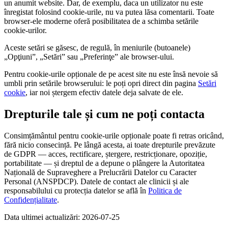
un anumit website. Dar, de exemplu, daca un utilizator nu este
înregistat folosind cookie-urile, nu va putea lăsa comentarii. Toate
browser-ele moderne oferă posibilitatea de a schimba setările
cookie-urilor.
Aceste setări se găsesc, de regulă, în meniurile (butoanele)
„Opţiuni”, „Setări” sau „Preferinţe” ale browser-ului.
Pentru cookie-urile opționale de pe acest site nu este însă nevoie să
umbli prin setările browserului: le poți opri direct din pagina
Setări
cookie
, iar noi ștergem efectiv datele deja salvate de ele.
Drepturile tale și cum ne poți contacta
Consimțământul pentru cookie-urile opționale poate fi retras oricând,
fără nicio consecință. Pe lângă acesta, ai toate drepturile prevăzute
de GDPR — acces, rectificare, ștergere, restricționare, opoziție,
portabilitate — și dreptul de a depune o plângere la Autoritatea
Națională de Supraveghere a Prelucrării Datelor cu Caracter
Personal (ANSPDCP). Datele de contact ale clinicii și ale
responsabilului cu protecția datelor se află în
Politica de
Confidențialitate
.
Data ultimei actualizări: 2026-07-25