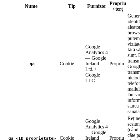
Propriu
Nume
Tip
Furnizor
/ terț
Gener
identi
aleato
browse
putem
vizitat
Google
fără s
Analytics 4
sunt. 
— Google
transm
Cookie
Ireland
Propriu
_ga
Googl
Ltd. /
trans
Google
niciod
LLC
telefo
mailu
tău sa
inform
starea
sănăta
Reține
Google
sesiun
Analytics 4
(când 
— Google
câte p
Cookie
Ireland
Propriu
_ga_<ID proprietate>