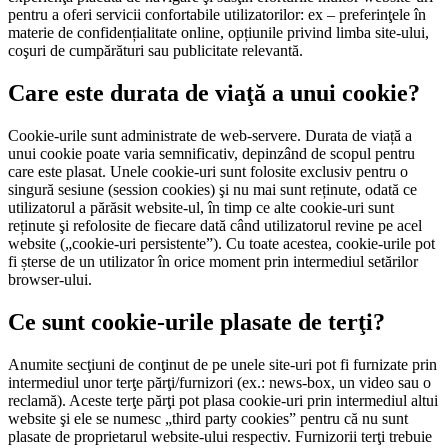
pentru a oferi servicii confortabile utilizatorilor: ex – preferinţele în
materie de confidențialitate online, opțiunile privind limba site-ului,
coşuri de cumpărături sau publicitate relevantă.
Care este durata de viaţă a unui cookie?
Cookie-urile sunt administrate de web-servere. Durata de viață a
unui cookie poate varia semnificativ, depinzând de scopul pentru
care este plasat. Unele cookie-uri sunt folosite exclusiv pentru o
singură sesiune (session cookies) şi nu mai sunt reținute, odată ce
utilizatorul a părăsit website-ul, în timp ce alte cookie-uri sunt
reținute şi refolosite de fiecare dată când utilizatorul revine pe acel
website („cookie-uri persistente”). Cu toate acestea, cookie-urile pot
fi șterse de un utilizator în orice moment prin intermediul setărilor
browser-ului.
Ce sunt cookie-urile plasate de terţi?
Anumite secţiuni de conţinut de pe unele site-uri pot fi furnizate prin
intermediul unor terţe părţi/furnizori (ex.: news-box, un video sau o
reclamă). Aceste terţe părţi pot plasa cookie-uri prin intermediul altui
website şi ele se numesc „third party cookies” pentru că nu sunt
plasate de proprietarul website-ului respectiv. Furnizorii terţi trebuie