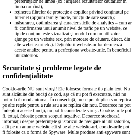
preferinţelor de limbă (ex.: afişarea rezultatelor căutărilor în
limba română);
reţinerea filtrelor de protecţie a copiilor privind conţinutul pe
Internet (opţiuni family mode, funcţii de safe search);
măsurarea, optimizarea şi caracteristicile de analytics – cum ar
fi: confirmarea unui anumit nivel de trafic pe un website, ce
tip de conţinut este vizualizat şi modul cum un utilizator
ajunge pe un website (ex. prin motoare de căutare, direct, din
alte website-uri etc.). Deţinătorii website-urilor derulează
aceste analize pentru a perfecţiona website-urile, în beneficiul
utilizatorilor.
Securitate și probleme legate de
confidenţialitate
Cookie-urile NU sunt viruşi! Ele folosesc formate tip plain text. Nu
sunt alcătuite din bucăţi de cod, aşa că nu pot fi executate, nici nu
pot rula în mod automat. În consecinţă, nu se pot duplica sau replica
pe alte reţele pentru a rula sau a se replica din nou. Deoarece nu pot
îndeplini aceste funcţii, nu pot fi considerate viruşi. Cookie-urile pot
fi, totuşi, folosite pentru scopuri negative. Deoarece stochează
informaţii despre preferinţele şi istoricul de navigare al utilizatorilor,
atât pe un anume website cât şi pe alte website-uri, cookie-urile pot
fi folosite ca o formă de Spyware. Multe produse anti-spyware sunt