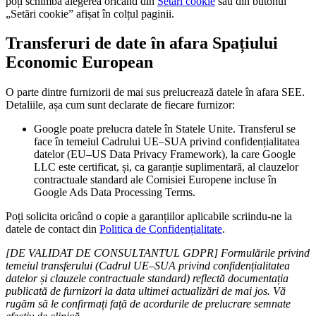
poți schimba alegerea oricând din
Setări cookie
sau din butonul
„Setări cookie” afișat în colțul paginii.
Transferuri de date în afara Spațiului
Economic European
O parte dintre furnizorii de mai sus prelucrează datele în afara SEE.
Detaliile, așa cum sunt declarate de fiecare furnizor:
Google poate prelucra datele în Statele Unite. Transferul se
face în temeiul Cadrului UE–SUA privind confidențialitatea
datelor (EU–US Data Privacy Framework), la care Google
LLC este certificat, și, ca garanție suplimentară, al clauzelor
contractuale standard ale Comisiei Europene incluse în
Google Ads Data Processing Terms.
Poți solicita oricând o copie a garanțiilor aplicabile scriindu-ne la
datele de contact din
Politica de Confidențialitate
.
[DE VALIDAT DE CONSULTANTUL GDPR] Formulările privind
temeiul transferului (Cadrul UE–SUA privind confidențialitatea
datelor și clauzele contractuale standard) reflectă documentația
publicată de furnizori la data ultimei actualizări de mai jos. Vă
rugăm să le confirmați față de acordurile de prelucrare semnate