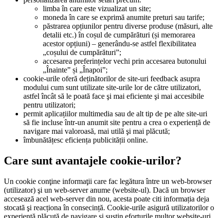
limba în care este vizualizat un site;
moneda în care se exprimă anumite preturi sau tarife;
păstrarea opțiunilor pentru diverse produse (măsuri, alte
detalii etc.) în coșul de cumpărături (și memorarea
acestor opțiuni) – generându-se astfel flexibilitatea
„coșului de cumpărături”;
accesarea preferințelor vechi prin accesarea butonului
„Înainte” și „Înapoi”;
cookie-urile oferă deținătorilor de site-uri feedback asupra
modului cum sunt utilizate site-urile lor de către utilizatori,
astfel încât să le poată face şi mai eficiente şi mai accesibile
pentru utilizatori;
permit aplicațiilor multimedia sau de alt tip de pe alte site-uri
să fie incluse într-un anumit site pentru a crea o experiență de
navigare mai valoroasă, mai utilă şi mai plăcută;
îmbunătățesc eficiența publicității online.
Care sunt avantajele cookie-urilor?
Un cookie conţine informaţii care fac legătura între un web-browser
(utilizator) şi un web-server anume (website-ul). Dacă un browser
accesează acel web-server din nou, acesta poate citi informația deja
stocată şi reacționa în consecință. Cookie-urile asigură utilizatorilor o
experienţă plăcută de navigare şi susţin eforturile multor website-uri