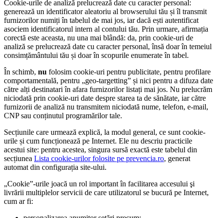
Cookie-urile de analiză prelucrează date cu caracter personal:
generează un identificator aleatoriu al browserului tău și îl transmit
furnizorilor numiți în tabelul de mai jos, iar dacă ești autentificat
asociem identificatorul intern al contului tău. Prin urmare, afirmația
corectă este aceasta, nu una mai blândă: da, prin cookie-uri de
analiză se prelucrează date cu caracter personal, însă doar în temeiul
consimțământului tău și doar în scopurile enumerate în tabel.
În schimb,
nu
folosim cookie-uri pentru publicitate, pentru profilare
comportamentală, pentru „geo-targetting” și nici pentru a difuza date
către alți destinatari în afara furnizorilor listați mai jos. Nu prelucrăm
niciodată prin cookie-uri date despre starea ta de sănătate, iar către
furnizorii de analiză nu transmitem niciodată nume, telefon, e-mail,
CNP sau conținutul programărilor tale.
Secțiunile care urmează explică, la modul general, ce sunt cookie-
urile și cum funcționează pe Internet. Ele nu descriu practicile
acestui site: pentru acestea, singura sursă exactă este tabelul din
secțiunea
Lista cookie-urilor folosite pe prevencia.ro
, generat
automat din configurația site-ului.
„Cookie”-urile joacă un rol important în facilitarea accesului şi
livrării multiplelor servicii de care utilizatorul se bucură pe Internet,
cum ar fi:
personalizarea anumitor setări precum: