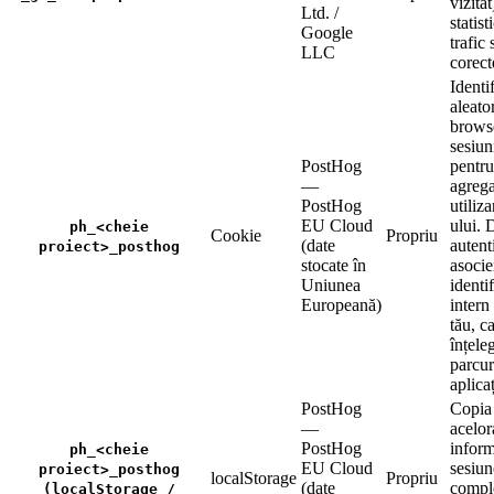
vizitat
Ltd. /
statist
Google
trafic 
LLC
corect
Identi
aleato
browse
sesiuni
PostHog
pentru 
—
agrega
PostHog
utiliza
EU Cloud
ului. 
ph_<cheie
Cookie
Propriu
(date
autenti
proiect>_posthog
stocate în
asoci
Uniunea
identi
Europeană)
intern
tău, c
înțel
parcur
aplicaț
PostHog
Copia 
—
acelor
PostHog
inform
ph_<cheie
EU Cloud
sesiun
proiect>_posthog
localStorage
Propriu
(date
comple
(localStorage /