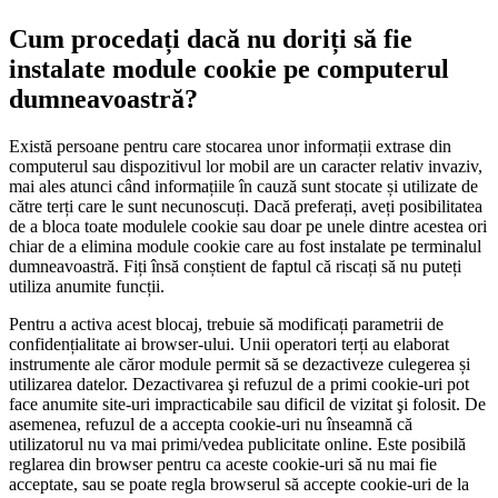
Cum procedați dacă nu doriți să fie
instalate module cookie pe computerul
dumneavoastră?
Există persoane pentru care stocarea unor informații extrase din
computerul sau dispozitivul lor mobil are un caracter relativ invaziv,
mai ales atunci când informațiile în cauză sunt stocate și utilizate de
către terți care le sunt necunoscuți. Dacă preferați, aveți posibilitatea
de a bloca toate modulele cookie sau doar pe unele dintre acestea ori
chiar de a elimina module cookie care au fost instalate pe terminalul
dumneavoastră. Fiți însă conștient de faptul că riscați să nu puteți
utiliza anumite funcții.
Pentru a activa acest blocaj, trebuie să modificați parametrii de
confidențialitate ai browser-ului. Unii operatori terți au elaborat
instrumente ale căror module permit să se dezactiveze culegerea și
utilizarea datelor. Dezactivarea şi refuzul de a primi cookie-uri pot
face anumite site-uri impracticabile sau dificil de vizitat şi folosit. De
asemenea, refuzul de a accepta cookie-uri nu înseamnă că
utilizatorul nu va mai primi/vedea publicitate online. Este posibilă
reglarea din browser pentru ca aceste cookie-uri să nu mai fie
acceptate, sau se poate regla browserul să accepte cookie-uri de la