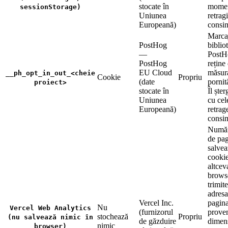
stocate în
momen
sessionStorage)
Uniunea
retragi
Europeană)
consi
Marcaj
PostHog
bibliot
—
PostH
PostHog
reține
EU Cloud
măsura
__ph_opt_in_out_<cheie
Cookie
Propriu
(date
pornit
proiect>
stocate în
Îl ște
Uniunea
cu cele
Europeană)
retrag
consi
Numără
de pa
salvea
cookie
altcev
browse
trimit
adresa
Vercel Inc.
pagin
Nu
Vercel Web Analytics
(furnizorul
proven
stochează
Propriu
(nu salvează nimic în
de găzduire
dimen
nimic
browser)