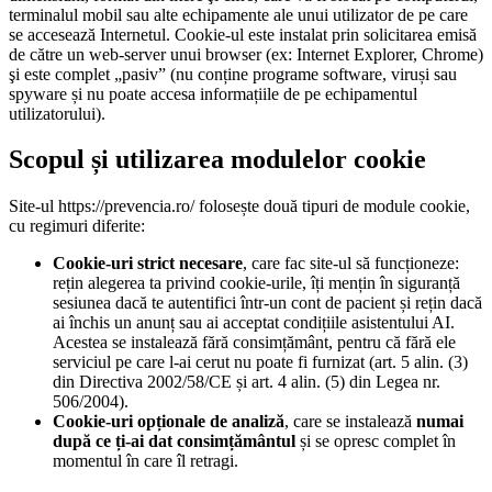
terminalul mobil sau alte echipamente ale unui utilizator de pe care
se accesează Internetul. Cookie-ul este instalat prin solicitarea emisă
de către un web-server unui browser (ex: Internet Explorer, Chrome)
şi este complet „pasiv” (nu conține programe software, viruși sau
spyware și nu poate accesa informațiile de pe echipamentul
utilizatorului).
Scopul și utilizarea modulelor cookie
Site-ul https://prevencia.ro/ folosește două tipuri de module cookie,
cu regimuri diferite:
Cookie-uri strict necesare
, care fac site-ul să funcționeze:
rețin alegerea ta privind cookie-urile, îți mențin în siguranță
sesiunea dacă te autentifici într-un cont de pacient și rețin dacă
ai închis un anunț sau ai acceptat condițiile asistentului AI.
Acestea se instalează fără consimțământ, pentru că fără ele
serviciul pe care l-ai cerut nu poate fi furnizat (art. 5 alin. (3)
din Directiva 2002/58/CE și art. 4 alin. (5) din Legea nr.
506/2004).
Cookie-uri opționale de analiză
, care se instalează
numai
după ce ți-ai dat consimțământul
și se opresc complet în
momentul în care îl retragi.