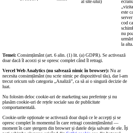
al site-ului)
ecranu
„vizit
este c
server
cod ca
schimb
nu poa
urmări
la alta
Temei:
Consimțământ (art. 6 alin. (1) lit. (a) GDPR). Se activează
doar dacă îl acorzi și se opresc complet când îl retragi.
Vercel Web Analytics (nu salvează nimic în browser)
:
Nu ar
necesita consimțământ (nu scrie nimic pe dispozitivul tău), dar l-am
trecut oricum sub categoria „Analiză”, ca să ai o singură decizie de
luat.
Nu folosim deloc cookie-uri de
marketing sau preferințe
și nu
plasăm cookie-uri de rețele sociale sau de publicitate
comportamentală.
Cookie-urile opționale se activează doar după ce le accepți și se
opresc complet în momentul în care retragi consimțământul —
moment în care ștergem din browser și datele deja salvate de ele. Îți