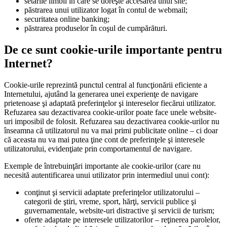
setările limbii în care se doreşte accesarea unui site;
păstrarea unui utilizator logat în contul de webmail;
securitatea online banking;
păstrarea produselor în coşul de cumpărături.
De ce sunt cookie-urile importante pentru
Internet?
Cookie-urile reprezintă punctul central al funcţionării eficiente a
Internetului, ajutând la generarea unei experienţe de navigare
prietenoase şi adaptată preferinţelor şi intereselor fiecărui utilizator.
Refuzarea sau dezactivarea cookie-urilor poate face unele website-
uri imposibil de folosit. Refuzarea sau dezactivarea cookie-urilor nu
înseamna că utilizatorul nu va mai primi publicitate online – ci doar
că aceasta nu va mai putea ţine cont de preferinţele şi interesele
utilizatorului, evidenţiate prin comportamentul de navigare.
Exemple de întrebuinţări importante ale cookie-urilor (care nu
necesită autentificarea unui utilizator prin intermediul unui cont):
conţinut şi servicii adaptate preferinţelor utilizatorului –
categorii de ştiri, vreme, sport, hărţi, servicii publice şi
guvernamentale, website-uri distractive şi servicii de turism;
oferte adaptate pe interesele utilizatorilor – reţinerea parolelor,