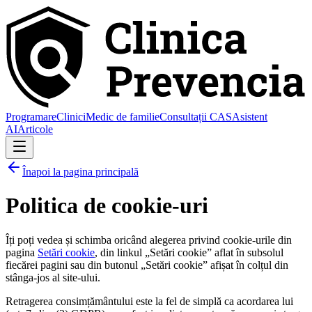
Programare
Clinici
Medic de familie
Consultații CAS
Asistent
AI
Articole
Înapoi la pagina principală
Politica de cookie-uri
Îți poți vedea și schimba oricând alegerea privind cookie-urile din
pagina
Setări cookie
, din linkul „Setări cookie” aflat în subsolul
fiecărei pagini sau din butonul „Setări cookie” afișat în colțul din
stânga-jos al site-ului.
Retragerea consimțământului este la fel de simplă ca acordarea lui