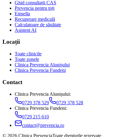
Ghid consultații CAS
Prevencia pentru toți
Emsella
Recuperare medicală
Calculatoare de sănătate
Asistent AI
Locații
Toate clinicile
Toate zonele
Clinica Prevencia Alunișului
Clinica Prevencia Fundeni
Contact
Clinica Prevencia Alunișului
:
0729 378 529
0729 378 528
Clinica Prevencia Fundeni
:
0729 215 610
contact@prevencia.ro
©
2026
Clinica Prevencia
Toate drepturile rezervate