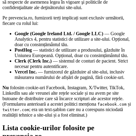
să respecte de asemenea legea în vigoare şi politicile de
confidenţialitate ale deţinătorului site-ului.
Pe prevencia.ro, furnizorii terți implicați sunt exclusiv următorii,
fiecare cu rolul lui:
Google (Google Ireland Ltd. / Google LLC)
— Google
Analytics 4, pentru statistici de utilizare a site-ului. Opțional,
doar cu consimțământul tău.
PostHog
— statistici de utilizare a produsului, găzduite în
Uniunea Europeană. Opțional, doar cu consimțământul tău.
Clerk (Clerk Inc.)
— sistemul de conturi de pacient. Strict
necesar pentru autentificare.
Vercel Inc.
— furnizorul de găzduire al site-ului, inclusiv
măsurarea numărului de afișări de pagină, fără cookie-uri.
Nu
folosim cookie-uri Facebook, Instagram, X/Twitter, TikTok,
LinkedIn sau ale vreunei alte rețele sociale și nu avem pe site
butoane de distribuire care să încarce scripturi ale acestor rețele.
(Formularea anterioară a acestei politici menționa
și
facebook.com
; era un text-șablon care nu a corespuns niciodată
twitter.com
realității tehnice a site-ului și a fost eliminat.)
Lista cookie-urilor folosite pe
prevencia.ro