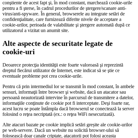
conştiente de acest fapt şi, în mod constant, marchează cookie-urile
pentru a fi şterse, în cadrul procedurilor de ştergere/scanare anti-
virus/anti-spyware. În general, browserele au integrate setări de
confidenţialitate, care furnizează diferite nivele de acceptare a
cookie-urilor, perioada de valabilitate şi ştergere automată după ce
utilizatorul a vizitat un anumit site.
Alte aspecte de securitate legate de
cookie-uri
Deoarece protecţia identităţii este foarte valoroasă şi reprezintă
dreptul fiecărui utilizator de Internet, este indicat să se ştie ce
eventuale probleme pot crea cookie-urile.
Pentru că prin intermediul lor se transmit în mod constant, în ambele
sensuri, informaţii între browser şi website, dacă un atacator sau
persoană neautorizată intervine în parcursul de transmitere a datelor,
informaţiile conţinute de cookie pot fi interceptate. Deşi foarte rar,
acest lucru se poate întâmpla dacă browserul se conectează la server
folosind o reţea necriptată (ex.: o reţea WiFi nesecurizată).
Alte atacuri bazate pe cookie implică setări greșite ale cookie-urilor
pe web-servere. Dacă un website nu solicită browser-ului să
folosească doar canale criptate, atacatorii pot folosi aceasta