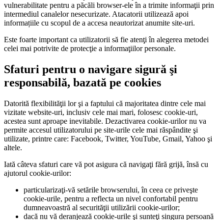
vulnerabilitate pentru a păcăli browser-ele în a trimite informaţii prin
intermediul canalelor nesecurizate. Atacatorii utilizează apoi
informațiile cu scopul de a accesa neautorizat anumite site-uri.
Este foarte important ca utilizatorii să fie atenţi în alegerea metodei
celei mai potrivite de protecţie a informaţiilor personale.
Sfaturi pentru o navigare sigură şi
responsabilă, bazată pe cookies
Datorită flexibilităţii lor şi a faptului că majoritatea dintre cele mai
vizitate website-uri, inclusiv cele mai mari, folosesc cookie-uri,
acestea sunt aproape inevitabile. Dezactivarea cookie-urilor nu va
permite accesul utilizatorului pe site-urile cele mai răspândite şi
utilizate, printre care: Facebook, Twitter, YouTube, Gmail, Yahoo şi
altele.
Iată câteva sfaturi care vă pot asigura că navigaţi fără grijă, însă cu
ajutorul cookie-urilor:
particularizaţi-vă setările browserului, în ceea ce priveşte
cookie-urile, pentru a reflecta un nivel confortabil pentru
dumneavoastră al securităţii utilizării cookie-urilor;
dacă nu vă deranjează cookie-urile şi sunteţi singura persoană