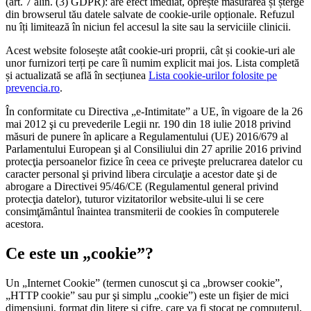
(art. 7 alin. (3) GDPR): are efect imediat, oprește măsurarea și șterge
din browserul tău datele salvate de cookie-urile opționale. Refuzul
nu îți limitează în niciun fel accesul la site sau la serviciile clinicii.
Acest website folosește atât cookie-uri proprii, cât și cookie-uri ale
unor furnizori terți pe care îi numim explicit mai jos. Lista completă
și actualizată se află în secțiunea
Lista cookie-urilor folosite pe
prevencia.ro
.
În conformitate cu Directiva „e-Intimitate” a UE, în vigoare de la 26
mai 2012 şi cu prevederile Legii nr. 190 din 18 iulie 2018 privind
măsuri de punere în aplicare a Regulamentului (UE) 2016/679 al
Parlamentului European şi al Consiliului din 27 aprilie 2016 privind
protecţia persoanelor fizice în ceea ce priveşte prelucrarea datelor cu
caracter personal şi privind libera circulaţie a acestor date şi de
abrogare a Directivei 95/46/CE (Regulamentul general privind
protecţia datelor), tuturor vizitatorilor website-ului li se cere
consimţământul înaintea transmiterii de cookies în computerele
acestora.
Ce este un „cookie”?
Un „Internet Cookie” (termen cunoscut şi ca „browser cookie”,
„HTTP cookie” sau pur şi simplu „cookie”) este un fişier de mici
dimensiuni, format din litere şi cifre, care va fi stocat pe computerul,