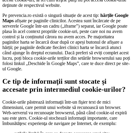
deţinute de respectivul website.
Pe prevencia.ro există o singură situație de acest tip:
hărțile Google
Maps
afișate pe paginile clinicilor. Acestea sunt încărcate de pe
serverele Google într-un cadru („iframe”) separat, iar Google poate
plasa în acel context propriile cookie-uri, peste care noi nu avem
control și la conținutul cărora nu avem acces. Pe majoritatea
paginilor harta se încarcă doar după ce apeși butonul de afișare a
hărții; pe paginile dedicate fiecărei clinici harta se încarcă atunci
când ajunge în dreptul ecranului. Dacă preferi să eviți complet acest
lucru, poți bloca cookie-urile terților din setările browserului sau poți
folosi linkul „Deschide în Google Maps”, care te duce direct pe site-
ul Google.
Ce tip de informaţii sunt stocate şi
accesate prin intermediul cookie-urilor?
Cookie-urile păstrează informaţii într-un fişier text de mici
dimensiuni, care permit unui website să recunoască un browser.
Web-serverul va recunoaşte browserul, până când cookie-ul expiră
sau este şters. Cookie-ul stochează informaţii importante, care
îmbunătăţesc experienţa de navigare pe Internet, de exemplu: