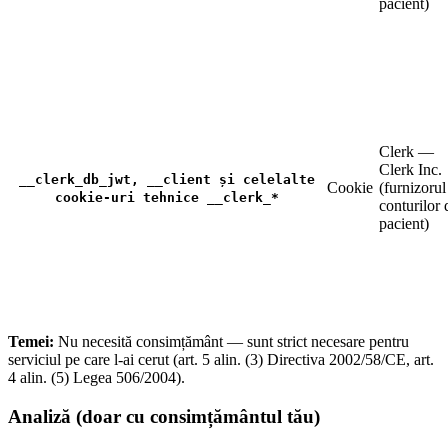
pacient)
Clerk —
Clerk Inc.
__clerk_db_jwt, __client și celelalte
Cookie
(furnizorul
cookie-uri tehnice __clerk_*
conturilor 
pacient)
Temei:
Nu necesită consimțământ — sunt strict necesare pentru
serviciul pe care l-ai cerut (art. 5 alin. (3) Directiva 2002/58/CE, art.
4 alin. (5) Legea 506/2004).
Analiză (doar cu consimțământul tău)