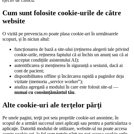
efectiv de clinică.
Cum sunt folosite cookie-urile de către
website
O vizită pe prevencia.ro poate plasa cookie-uri în următoarele
scopuri, și în niciun altul:
funcționarea de bază a site-ului (reținerea alegerii tale privind
cookie-urile, reținerea faptului că ai închis un anunț sau că ai
acceptat condițiile asistentului AI);
autentificarea și menținerea în siguranță a sesiunii, dacă ai
cont de pacient;
disponibilitatea offline și încărcarea rapidă a paginilor deja
vizitate (memoria „service worker”);
analiza agregată a modului în care este folosit site-ul —
numai cu consimțământul tău
.
Alte cookie-uri ale terţelor părţi
Pe unele pagini, terţii pot seta propriile cookie-uri anonime, în
scopul de a urmări succesul unei aplicaţii sau pentru a particulariza o
aplicaţie. Datorită modului de utilizare, website-ul nu poate accesa
aceste cookie-uri, la fel cum terţele părţi nu pot accesa cookie-urile