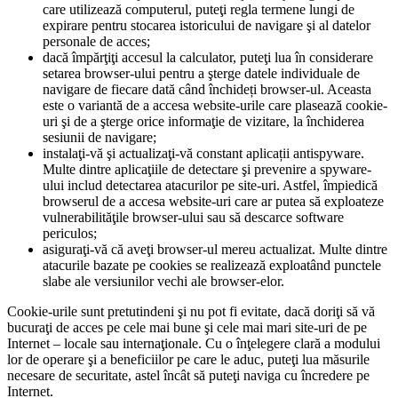
care utilizează computerul, puteţi regla termene lungi de
expirare pentru stocarea istoricului de navigare şi al datelor
personale de acces;
dacă împărţiţi accesul la calculator, puteţi lua în considerare
setarea browser-ului pentru a şterge datele individuale de
navigare de fiecare dată când închideți browser-ul. Aceasta
este o variantă de a accesa website-urile care plasează cookie-
uri şi de a şterge orice informaţie de vizitare, la închiderea
sesiunii de navigare;
instalaţi-vă şi actualizaţi-vă constant aplicații antispyware.
Multe dintre aplicaţiile de detectare şi prevenire a spyware-
ului includ detectarea atacurilor pe site-uri. Astfel, împiedică
browserul de a accesa website-uri care ar putea să exploateze
vulnerabilităţile browser-ului sau să descarce software
periculos;
asiguraţi-vă că aveţi browser-ul mereu actualizat. Multe dintre
atacurile bazate pe cookies se realizează exploatând punctele
slabe ale versiunilor vechi ale browser-elor.
Cookie-urile sunt pretutindeni şi nu pot fi evitate, dacă doriţi să vă
bucuraţi de acces pe cele mai bune şi cele mai mari site-uri de pe
Internet – locale sau internaţionale. Cu o înţelegere clară a modului
lor de operare şi a beneficiilor pe care le aduc, puteţi lua măsurile
necesare de securitate, astel încât să puteţi naviga cu încredere pe
Internet.