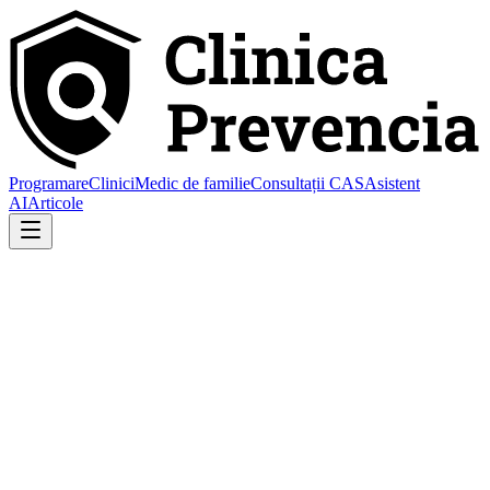
Programare
Clinici
Medic de familie
Consultații CAS
Asistent
AI
Articole