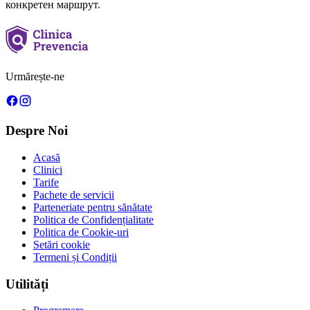
конкретен маршрут.
Urmărește-ne
Despre Noi
Acasă
Clinici
Tarife
Pachete de servicii
Parteneriate pentru sănătate
Politica de Confidențialitate
Politica de Cookie-uri
Setări cookie
Termeni și Condiții
Utilități