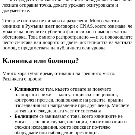
лесната отправна точка, докато уреждат осигуровката и
документите.
Тези две системи не винаги са разделени. Много частни
клиники в Румъния имат договори с CNAS, което означава, че
можете да получите публично финансирана помощ в частна
обстановка. Това е много разпространено — и за новодошлите
често съчетава най-доброто от двете: достъпността на частната
помощ с предимствата на публичната осигуровка.
Клиника или болница?
Много хора губят време, отивайки на грешното място.
Разликата е проста:
Клиниките
са там, където отивате за повечето
планирани грижи — консултация със специалист,
контролен преглед, подновяване на рецепта, кръвни
изследвания или направление при друг лекар. Мислете
за тях като ежедневната част от системата.
Болниците
се занимават с това, което клиниките не
могат — спешни случаи, операции, хоспитализации и
сложни изследвания, които изискват по-тежко
оборудване или наблюдение през нощта.