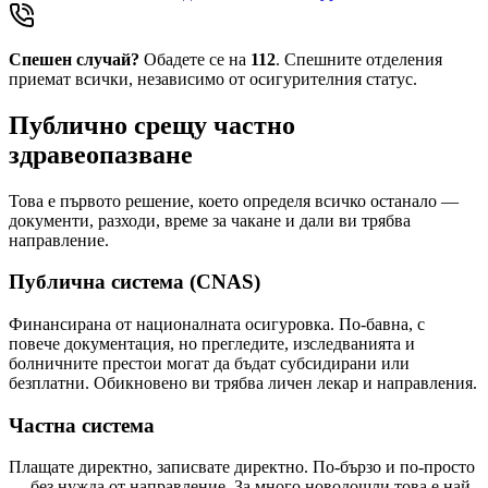
Спешен случай?
Обадете се на
112
. Спешните отделения
приемат всички, независимо от осигурителния статус.
Публично срещу частно
здравеопазване
Това е първото решение, което определя всичко останало —
документи, разходи, време за чакане и дали ви трябва
направление.
Публична система (CNAS)
Финансирана от националната осигуровка. По-бавна, с
повече документация, но прегледите, изследванията и
болничните престои могат да бъдат субсидирани или
безплатни. Обикновено ви трябва личен лекар и направления.
Частна система
Плащате директно, записвате директно. По-бързо и по-просто
— без нужда от направление. За много новодошли това е най-