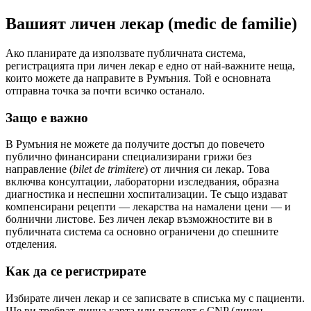
Вашият личен лекар (medic de familie)
Ако планирате да използвате публичната система,
регистрацията при личен лекар е едно от най-важните неща,
които можете да направите в Румъния. Той е основната
отправна точка за почти всичко останало.
Защо е важно
В Румъния не можете да получите достъп до повечето
публично финансирани специализирани грижи без
направление (
bilet de trimitere
) от личния си лекар. Това
включва консултации, лабораторни изследвания, образна
диагностика и неспешни хоспитализации. Те също издават
компенсирани рецепти — лекарства на намалени цени — и
болнични листове. Без личен лекар възможностите ви в
публичната система са основно ограничени до спешните
отделения.
Как да се регистрирате
Избирате личен лекар и се записвате в списъка му с пациенти.
Ще ви трябват лична карта или паспорт с CNP (личен