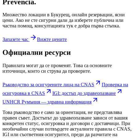
Prevencia.
Множество локации в Букурещ, онлайн резервации, ясни
цени. Ако не сте сигурни дали да изберете публична или
частна помощ, консултацията тук е добра първа стъпка.
Запазете час
Вижте цените
Официални ресурси
Правилата могат да се променят. Това са основните
източници, които си струва да проверите.
Ръководство за осигурените лица на CNAS
Проверка на
осигуровка в CNAS
IGI: достъп до здравеопазване
UNHCR Румъния — здравна информация
Това ръководство е само за ориентация, не представлява
правен съвет. Достъпът до здравеопазване зависи от вашия
конкретен статус, осигуровка и договори с доставчици. При
необичайни случаи потвърдете актуалните правила с CNAS,
IGI или съответния осигурител, преди да разчитате на