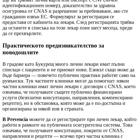
идентификационен номер), доказателство за здравна
осигуровка от CNAS и разрешение за пребиваване, ако сте
гражданин извън ЕС. Формулярът за регистрация се
предоставя от кабинета на лекаря. След регистрацията трябва
да останете в списъка на този лекар поне шест месеца, преди
да се прехвърлите.
Практическото предизвикателство за
новодошлите
В градове като Букурещ много лични лекари имат пълни
списъци с пациенти и не приемат нови. Езикът също може да
бъде бариера — повечето публични практики работят само на
румънски. Тук частните клиники могат да помогнат: някои
частни клиники имат лични лекари с договори с CNAS, което
означава, че получавате същите публично финансирани
услуги (безплатни консултации, направления, компенсирани
рецепти), но в обстановка, която може да е по-достъпна и
организирана за някой нов в страната.
В Prevencia
можете да се регистрирате при личен лекар, който
работи в рамките на публичната осигурителна система. Това
означава, че получавате консултации, покрити от CNAS,
направления и рецепти — всичко през частна клиника с