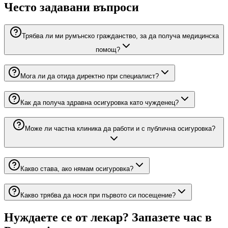
Често задавани въпроси
Трябва ли ми румънско гражданство, за да получа медицинска
помощ?
Мога ли да отида директно при специалист?
Как да получа здравна осигуровка като чужденец?
Може ли частна клиника да работи и с публична осигуровка?
Какво става, ако нямам осигуровка?
Какво трябва да нося при първото си посещение?
Нуждаете се от лекар? Запазете час в