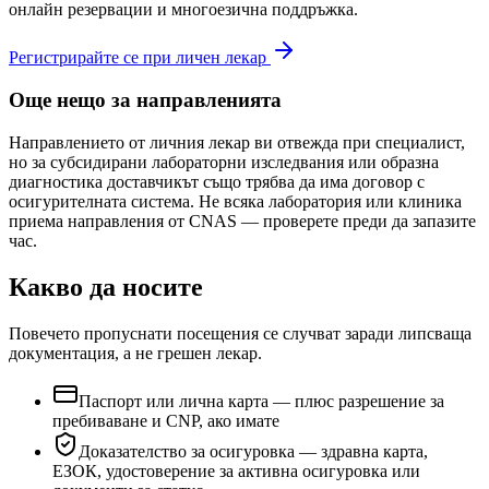
онлайн резервации и многоезична поддръжка.
Регистрирайте се при личен лекар
Още нещо за направленията
Направлението от личния лекар ви отвежда при специалист,
но за субсидирани лабораторни изследвания или образна
диагностика доставчикът също трябва да има договор с
осигурителната система. Не всяка лаборатория или клиника
приема направления от CNAS — проверете преди да запазите
час.
Какво да носите
Повечето пропуснати посещения се случват заради липсваща
документация, а не грешен лекар.
Паспорт или лична карта — плюс разрешение за
пребиваване и CNP, ако имате
Доказателство за осигуровка — здравна карта,
ЕЗОК, удостоверение за активна осигуровка или