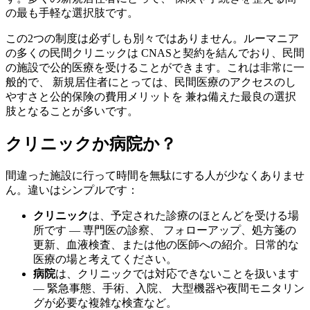
の最も手軽な選択肢です。
この2つの制度は必ずしも別々ではありません。ルーマニア
の多くの民間クリニックは CNASと契約を結んでおり、民間
の施設で公的医療を受けることができます。これは非常に一
般的で、 新規居住者にとっては、民間医療のアクセスのし
やすさと公的保険の費用メリットを 兼ね備えた最良の選択
肢となることが多いです。
クリニックか病院か？
間違った施設に行って時間を無駄にする人が少なくありませ
ん。違いはシンプルです：
クリニック
は、予定された診療のほとんどを受ける場
所です — 専門医の診察、 フォローアップ、処方箋の
更新、血液検査、または他の医師への紹介。日常的な
医療の場と考えてください。
病院
は、クリニックでは対応できないことを扱います
— 緊急事態、手術、入院、 大型機器や夜間モニタリン
グが必要な複雑な検査など。