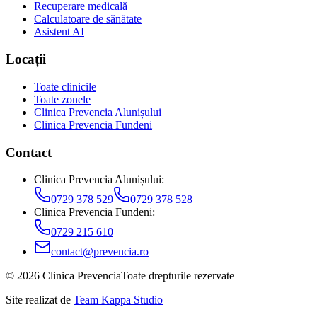
Recuperare medicală
Calculatoare de sănătate
Asistent AI
Locații
Toate clinicile
Toate zonele
Clinica Prevencia Alunișului
Clinica Prevencia Fundeni
Contact
Clinica Prevencia Alunișului
:
0729 378 529
0729 378 528
Clinica Prevencia Fundeni
:
0729 215 610
contact@prevencia.ro
©
2026
Clinica Prevencia
Toate drepturile rezervate
Site realizat de
Team Kappa Studio