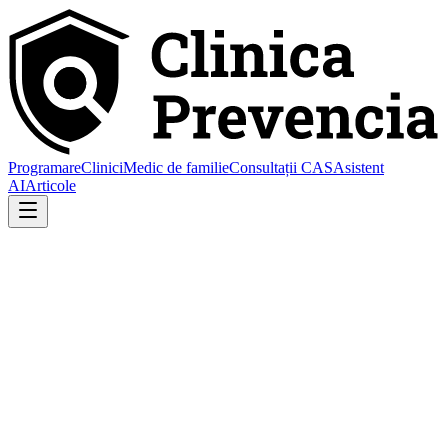
Programare
Clinici
Medic de familie
Consultații CAS
Asistent
AI
Articole