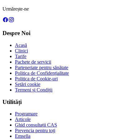
Urmărește-ne
Despre Noi
Acasă
Clinici
Tarife
Pachete de servicii
Parteneriate pentru sănătate
Politica de Confidențialitate
Politica de Cookie-uri
Setări cookie
Termeni și Condiții
Utilități
Programare
Articole
Ghid consultații CAS
Prevencia pentru toți
Emsella