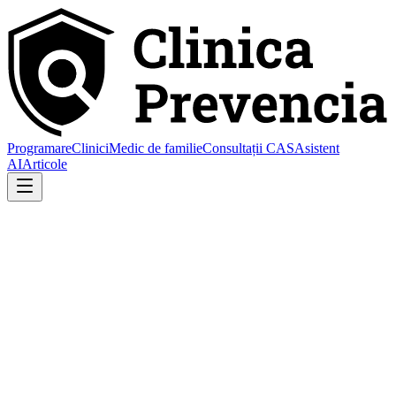
Programare
Clinici
Medic de familie
Consultații CAS
Asistent
AI
Articole