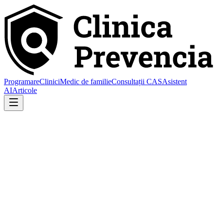
Programare
Clinici
Medic de familie
Consultații CAS
Asistent
AI
Articole