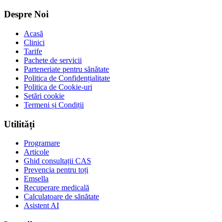
Despre Noi
Acasă
Clinici
Tarife
Pachete de servicii
Parteneriate pentru sănătate
Politica de Confidențialitate
Politica de Cookie-uri
Setări cookie
Termeni și Condiții
Utilități
Programare
Articole
Ghid consultații CAS
Prevencia pentru toți
Emsella
Recuperare medicală
Calculatoare de sănătate
Asistent AI