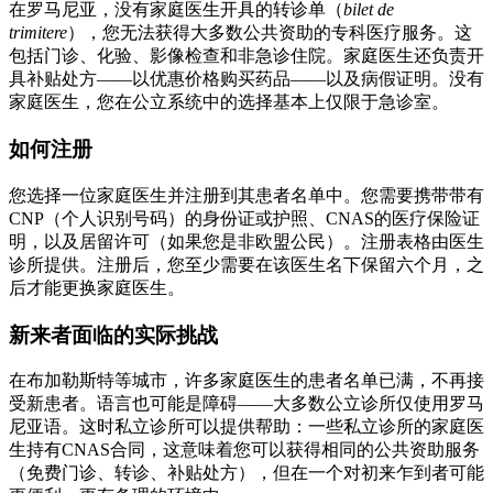
在罗马尼亚，没有家庭医生开具的转诊单（
bilet de
trimitere
），您无法获得大多数公共资助的专科医疗服务。这
包括门诊、化验、影像检查和非急诊住院。家庭医生还负责开
具补贴处方——以优惠价格购买药品——以及病假证明。没有
家庭医生，您在公立系统中的选择基本上仅限于急诊室。
如何注册
您选择一位家庭医生并注册到其患者名单中。您需要携带带有
CNP（个人识别号码）的身份证或护照、CNAS的医疗保险证
明，以及居留许可（如果您是非欧盟公民）。注册表格由医生
诊所提供。注册后，您至少需要在该医生名下保留六个月，之
后才能更换家庭医生。
新来者面临的实际挑战
在布加勒斯特等城市，许多家庭医生的患者名单已满，不再接
受新患者。语言也可能是障碍——大多数公立诊所仅使用罗马
尼亚语。这时私立诊所可以提供帮助：一些私立诊所的家庭医
生持有CNAS合同，这意味着您可以获得相同的公共资助服务
（免费门诊、转诊、补贴处方），但在一个对初来乍到者可能