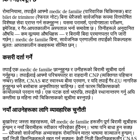
रोमानियामा, तपाईंले आफ्नो medic de familie (पारिवारिक चिकित्सक) बाट
bilet de trimitere (रेफरल नोट) बिना धेरैजसो सार्वजनिक रूपमा वित्तपोषित
विशेषज्ञ सेवा प्राप्त गर्न सक्नुहुन्न। यसमा परामर्श, प्रयोगशाला परीक्षण,
इमेजिङ, र गैर-आपतकालीन अस्पताल भर्ना समावेश छ। तिनीहरूले अनुदानित
औषधि — कम मूल्यमा औषधिहरू — र बिरामी बिदा प्रमाणपत्र पनि जारी
गर्छन्। medic de familie बिना, सार्वजनिक प्रणालीमा तपाईंको विकल्पहरू
मूलतः आपतकालीन कक्षहरूमा सीमित छन्।
कसरी दर्ता गर्ने
तपाईं एक medic de familie छान्नुहुन्छ र उनीहरूको बिरामी सूचीमा दर्ता
गर्नुहुन्छ। तपाईंलाई आफ्नो परिचयपत्र वा राहदानी CNP (व्यक्तिगत पहिचान
नम्बर) सहित, CNAS बाट स्वास्थ्य बीमा प्रमाण, र यदि तपाईं गैर-EU नागरिक
हुनुहुन्छ भने बसोबास अनुमतिपत्र चाहिन्छ। दर्ता फारम चिकित्सकको
कार्यालयले प्रदान गर्छ। एक पटक दर्ता भएपछि, तपाईंले स्थानान्तरण गर्नु अघि
कम्तीमा छ महिना त्यो चिकित्सकको सूचीमा बस्नुपर्छ।
नयाँ आउनेहरूका लागि व्यावहारिक चुनौती
बुखारेस्ट जस्ता शहरहरूमा, धेरै medic de familie हरूसँग पूर्ण बिरामी सूचीहरू
हुन्छन् र नयाँ बिरामीहरू स्वीकार गरिरहेका हुँदैनन्। भाषा पनि बाधा हुन सक्छ
— धेरैजसो सार्वजनिक अभ्यासहरू रोमानियन मात्र भाषामा सञ्चालन हुन्छन्।
यहाँ निजी क्लिनिकहरूले मद्दत गर्न सक्छन्: केही निजी क्लिनिकहरूसँग CNAS