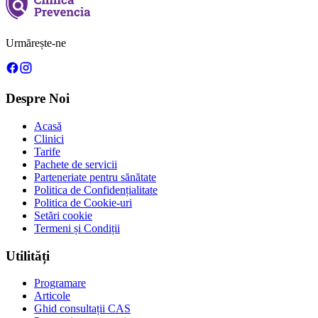
Urmărește-ne
Despre Noi
Acasă
Clinici
Tarife
Pachete de servicii
Parteneriate pentru sănătate
Politica de Confidențialitate
Politica de Cookie-uri
Setări cookie
Termeni și Condiții
Utilități
Programare
Articole
Ghid consultații CAS