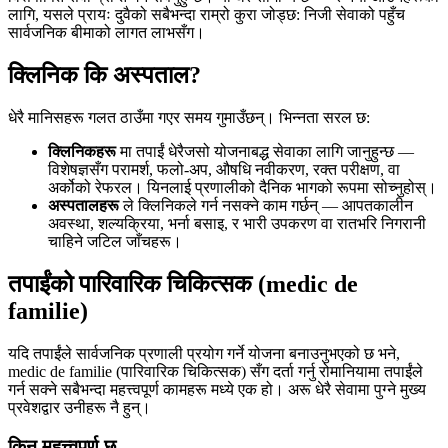
लागि, यसले प्रायः दुवैको सबैभन्दा राम्रो कुरा जोड्छ: निजी सेवाको पहुँच
सार्वजनिक बीमाको लागत लाभसँग।
क्लिनिक कि अस्पताल?
धेरै मानिसहरू गलत ठाउँमा गएर समय गुमाउँछन्। भिन्नता सरल छ:
क्लिनिकहरू
मा तपाईं धेरैजसो योजनाबद्ध सेवाका लागि जानुहुन्छ —
विशेषज्ञसँग परामर्श, फलो-अप, औषधि नवीकरण, रक्त परीक्षण, वा
अर्कोको रेफरल। यिनलाई प्रणालीको दैनिक भागको रूपमा सोच्नुहोस्।
अस्पतालहरू
ले क्लिनिकले गर्न नसक्ने काम गर्छन् — आपतकालीन
अवस्था, शल्यक्रिया, भर्ना बसाइ, र भारी उपकरण वा रातभरि निगरानी
चाहिने जटिल जाँचहरू।
तपाईंको पारिवारिक चिकित्सक (medic de
familie)
यदि तपाईंले सार्वजनिक प्रणाली प्रयोग गर्ने योजना बनाउनुभएको छ भने,
medic de familie (पारिवारिक चिकित्सक) सँग दर्ता गर्नु रोमानियामा तपाईंले
गर्न सक्ने सबैभन्दा महत्त्वपूर्ण कामहरू मध्ये एक हो। अरू धेरै सेवामा पुग्ने मुख्य
प्रवेशद्वार उनीहरू नै हुन्।
किन महत्त्वपूर्ण छ