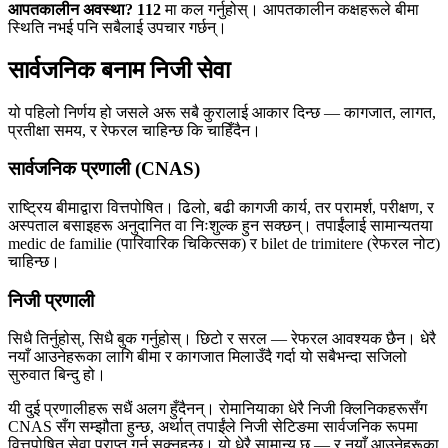
आपतकालीन अवस्था?
112
मा कल गर्नुहोस्। आपतकालीन कक्षहरूले बीमा
स्थिति नभई पनि सबैलाई उपचार गर्छन्।
सार्वजनिक बनाम निजी सेवा
यो पहिलो निर्णय हो जसले अरू सबै कुरालाई आकार दिन्छ — कागजात, लागत,
प्रतीक्षा समय, र रेफरल चाहिन्छ कि चाहिँदैन।
सार्वजनिक प्रणाली (CNAS)
राष्ट्रिय बीमाद्वारा वित्तपोषित। ढिलो, बढी कागजी कार्य, तर परामर्श, परीक्षण, र
अस्पताल बसाइहरू अनुदानित वा निःशुल्क हुन सक्छन्। तपाईंलाई सामान्यतया
medic de familie (पारिवारिक चिकित्सक) र bilet de trimitere (रेफरल नोट)
चाहिन्छ।
निजी प्रणाली
सिधै तिर्नुहोस्, सिधै बुक गर्नुहोस्। छिटो र सरल — रेफरल आवश्यक छैन। धेरै
नयाँ आउनेहरूका लागि बीमा र कागजात मिलाउँदै गर्दा यो सबैभन्दा सजिलो
सुरुवात बिन्दु हो।
यी दुई प्रणालीहरू सधैं अलग हुँदैनन्। रोमानियाका धेरै निजी क्लिनिकहरूसँग
CNAS सँग सम्झौता हुन्छ, अर्थात् तपाईंले निजी सेटिङमा सार्वजनिक रूपमा
वित्तपोषित सेवा प्राप्त गर्न सक्नुहुन्छ। यो धेरै सामान्य छ — र नयाँ आउनेहरूका