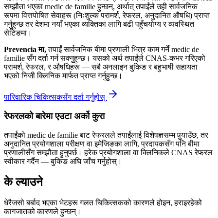
सम्झौता भएका medic de familie हुन्छन्, अर्थात् तपाईंले उही सार्वजनिक
रूपमा वित्तपोषित सेवाहरू (निःशुल्क परामर्श, रेफरल, अनुदानित औषधि) प्राप्त
गर्नुहुन्छ तर देशमा नयाँ भएका व्यक्तिका लागि बढी पहुँचयोग्य र व्यवस्थित
सेटिङमा।
Prevencia मा,
तपाईं सार्वजनिक बीमा प्रणाली भित्र काम गर्ने medic de
familie सँग दर्ता गर्न सक्नुहुन्छ। यसको अर्थ तपाईंले CNAS-कभर गरिएको
परामर्श, रेफरल, र औषधिहरू — सबै अनलाइन बुकिङ र बहुभाषी सहायता
भएको निजी क्लिनिक मार्फत प्राप्त गर्नुहुन्छ।
पारिवारिक चिकित्सकसँग दर्ता गर्नुहोस्
रेफरलको बारेमा एउटा अर्को कुरा
तपाईंको medic de familie बाट रेफरलले तपाईंलाई विशेषज्ञसम्म पुर्‍याउँछ, तर
अनुदानित प्रयोगशाला परीक्षण वा इमेजिङका लागि, प्रदायकसँग पनि बीमा
प्रणालीसँग सम्झौता हुनुपर्छ। हरेक प्रयोगशाला वा क्लिनिकले CNAS रेफरल
स्वीकार गर्दैन — बुकिङ अघि जाँच गर्नुहोस्।
के ल्याउने
धेरैजसो बर्बाद भएका भेटहरू गलत चिकित्सकको कारणले होइन, हराइरहेको
कागजातको कारणले हुन्छन्।