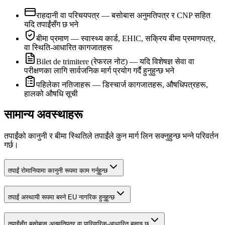
राहदानी वा परिचयपत्र — बसोबास अनुमतिपत्र र CNP सहित
यदि तपाईंसँग छ भने
बीमा प्रमाण — स्वास्थ्य कार्ड, EHIC, सक्रिय बीमा प्रमाणपत्र,
वा स्थिति-आधारित कागजातहरू
Bilet de trimitere (रेफरल नोट) — यदि विशेषज्ञ सेवा वा
परीक्षणका लागि सार्वजनिक मार्ग प्रयोग गर्दै हुनुहुन्छ भने
पहिलेका नतिजाहरू — डिस्चार्ज कागजातहरू, औषधिपत्रहरू,
हालको औषधि सूची
सामान्य अवस्थाहरू
तपाईंको कानुनी र बीमा स्थितिले तपाईंले कुन मार्ग लिन सक्नुहुन्छ भन्ने परिवर्तन
गर्छ।
तपाईं रोमानियामा कानुनी रूपमा काम गर्नुहुन्छ
तपाईं अस्थायी रूपमा बस्ने EU नागरिक हुनुहुन्छ
तपाईंसँग बसोबास अनुमतिपत्र वा पारिवारिक-आधारित बसाइ छ