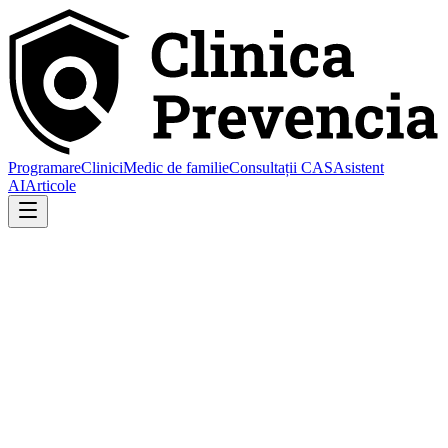
Programare
Clinici
Medic de familie
Consultații CAS
Asistent
AI
Articole