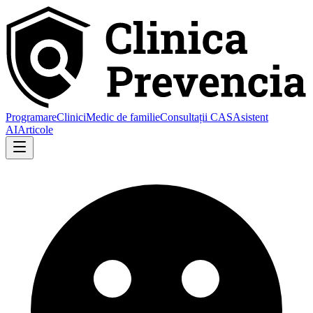
Programare
Clinici
Medic de familie
Consultații CAS
Asistent
AI
Articole