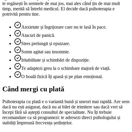
te regăsești în semnele de mai jos, mai ales când țin de mai mult
timp, merită să întrebi medicul. El decide dacă psihoterapia e
potrivită pentru tine.
Anxietate și îngrijorare care nu te lasă în pace.
Atacuri de panică.
Stres prelungit și epuizare.
Somn agitat sau insomnie.
Iritabilitate și schimbări de dispoziție.
Te adaptezi greu la o schimbare majoră de viață.
O boală fizică îți apasă și pe plan emoțional.
Când mergi cu plată
Psihoterapia cu plată e o variantă bună și uneori mai rapidă. Are sens
dacă nu ești asigurat, dacă nu ai bilet de trimitere sau dacă vrei să
începi fără să aștepți consultul de specialitate. Nu îți trebuie
recomandare ca să programezi: te adresezi direct psihologului și
stabiliți împreună frecvența ședințelor.