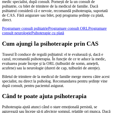
medic specialist, după consult. Pornești de la un consult de
psihiatrie, cu bilet de trimitere de la medicul de familie. Dacă
psihiatrul consideră că e nevoie, recomandă psihoterapia, suportată
de CAS. Fără asigurare sau bilet, poți programa ședințe cu plată,
direct.
Programare consult psihiatrie
Programare consult ORL
Programare
consult neurologie
Psihoterapie cu plată
Cum ajungi la psihoterapie prin CAS
Traseul îl conduce de regulă psihiatrul: el te evaluează și, dacă e
cazul, recomandă psihoterapia. În funcție de ce te aduce la medic,
evaluarea poate începe și la ORL (tulburări de somn, amețeli,
acufene) sau la neurologie (dureri de cap, tulburări de atenție).
Biletul de trimitere de la medicul de familie merge mereu către acest
specialist, nu direct la psiholog. Recomandarea pentru ședințe vine
după consult, pentru pacientul asigurat.
Când te poate ajuta psihoterapia
Psihoterapia ajută atunci când o stare emoțională persistă, se
agravează sau începe să-ți afecteze somnul, relațiile ori munca. Dacă