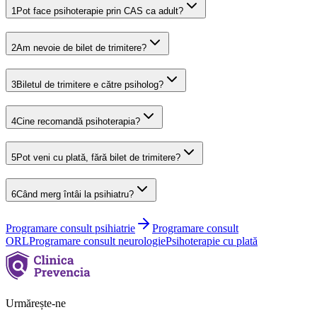
1
Pot face psihoterapie prin CAS ca adult?
2
Am nevoie de bilet de trimitere?
3
Biletul de trimitere e către psiholog?
4
Cine recomandă psihoterapia?
5
Pot veni cu plată, fără bilet de trimitere?
6
Când merg întâi la psihiatru?
Programare consult psihiatrie
Programare consult
ORL
Programare consult neurologie
Psihoterapie cu plată
Urmărește-ne