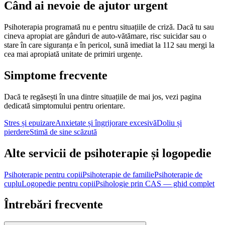
Când ai nevoie de ajutor urgent
Psihoterapia programată nu e pentru situațiile de criză. Dacă tu sau
cineva apropiat are gânduri de auto-vătămare, risc suicidar sau o
stare în care siguranța e în pericol, sună imediat la 112 sau mergi la
cea mai apropiată unitate de primiri urgențe.
Simptome frecvente
Dacă te regăsești în una dintre situațiile de mai jos, vezi pagina
dedicată simptomului pentru orientare.
Stres și epuizare
Anxietate și îngrijorare excesivă
Doliu și
pierdere
Stimă de sine scăzută
Alte servicii de psihoterapie și logopedie
Psihoterapie pentru copii
Psihoterapie de familie
Psihoterapie de
cuplu
Logopedie pentru copii
Psihologie prin CAS — ghid complet
Întrebări frecvente