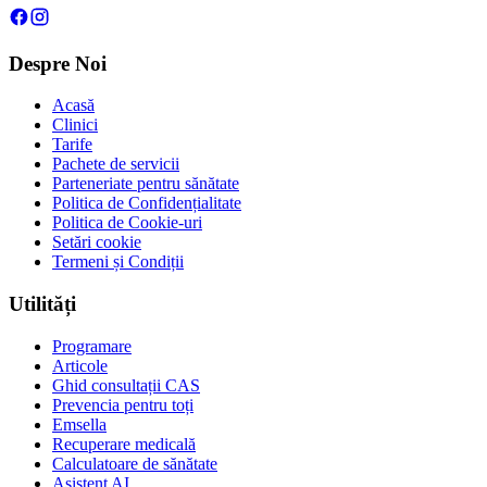
Despre Noi
Acasă
Clinici
Tarife
Pachete de servicii
Parteneriate pentru sănătate
Politica de Confidențialitate
Politica de Cookie-uri
Setări cookie
Termeni și Condiții
Utilități
Programare
Articole
Ghid consultații CAS
Prevencia pentru toți
Emsella
Recuperare medicală
Calculatoare de sănătate
Asistent AI