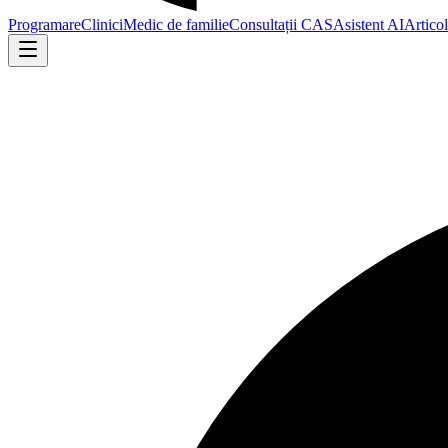
Programare
Clinici
Medic de familie
Consultații CAS
Asistent AI
Artico