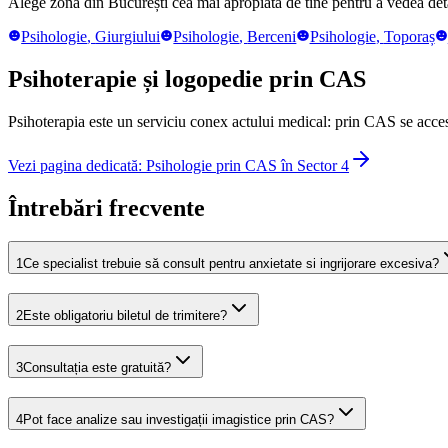
Alege zona din București cea mai apropiată de tine pentru a vedea detal
Psihologie
,
Giurgiului
Psihologie
,
Berceni
Psihologie
,
Toporaș
Psihoterapie și logopedie prin CAS
Psihoterapia este un serviciu conex actului medical: prin CAS se acces
Vezi pagina dedicată: Psihologie prin CAS în Sector 4
Întrebări frecvente
1
Ce specialist trebuie să consult pentru anxietate si ingrijorare excesiva?
2
Este obligatoriu biletul de trimitere?
3
Consultația este gratuită?
4
Pot face analize sau investigații imagistice prin CAS?