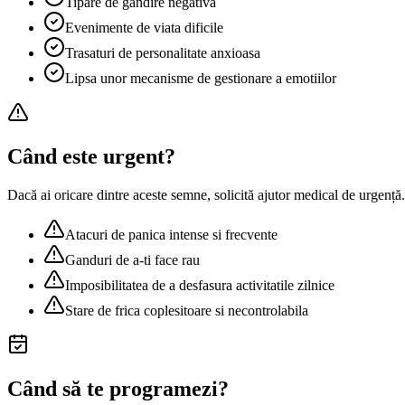
Tipare de gandire negativa
Evenimente de viata dificile
Trasaturi de personalitate anxioasa
Lipsa unor mecanisme de gestionare a emotiilor
Când este urgent?
Dacă ai oricare dintre aceste semne, solicită ajutor medical de urgență.
Atacuri de panica intense si frecvente
Ganduri de a-ti face rau
Imposibilitatea de a desfasura activitatile zilnice
Stare de frica coplesitoare si necontrolabila
Când să te programezi?