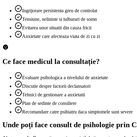
Ingrijorare persistenta greu de controlat
Tensiune, neliniste si tulburari de somn
Evitarea unor situatii din cauza fricii
Anxietate care afecteaza viata de zi cu zi
Ce face medicul la consultație?
Evaluare psihologica a nivelului de anxietate
Discutie despre factorii declansatori
Tehnici de gestionare a anxietatii
Plan de sedinte de consiliere
Recomandare catre psihiatru daca simptomele sunt severe
Unde poți face consult de psihologie prin 