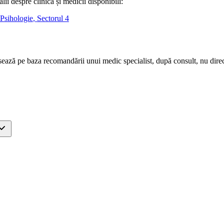
ii despre clinică și medicii disponibili:
Psihologie
,
Sectorul 4
ează pe baza recomandării unui medic specialist, după consult, nu direc