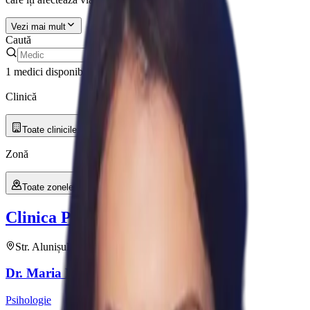
Vezi mai mult
Caută
1 medici disponibili
Filtre
Clinică și zonă
Clinică
Toate clinicile
Zonă
Toate zonele
Clinica Prevencia
Alunisului
Str. Alunișului Nr. 199
•
1
medic
Dr.
Maria
Niculescu
Psihologie