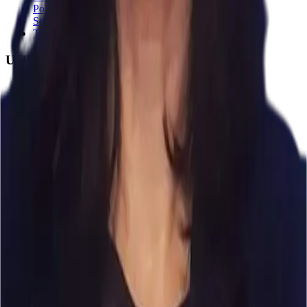
Politica de Cookie-uri
Setări cookie
Termeni și Condiții
Utilități
Programare
Articole
Ghid consultații CAS
Prevencia pentru toți
Emsella
Recuperare medicală
Calculatoare de sănătate
Asistent AI
Locații
Toate clinicile
Toate zonele
Clinica Prevencia Alunișului
Clinica Prevencia Fundeni
Contact