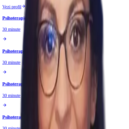
Vezi profil
Psihoterapie Copii
30
minute
Psihoterapie Adult
30
minute
Psihoterapie Cuplu
30
minute
Psihoterapie Familie
30
minute