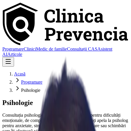
Programare
Clinici
Medic de familie
Consultații CAS
Asistent
AI
Articole
Acasă
Programare
Psihologie
Psihologie
Consultația psihologică oferă evaluare și sprijin pentru dificultăți
emoționale, de comportament sau de adaptare. Poți apela la psiholog
pentru anxietate, stres, doliu, probleme de relaționare sau schimbări
care îți afectează viața de zi cu zi.