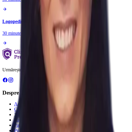
Logopedie
30
minute
Urmărește-ne
Despre Noi
Acasă
Clinici
Tarife
Pachete de servicii
Parteneriate pentru sănătate
Politica de Confidențialitate