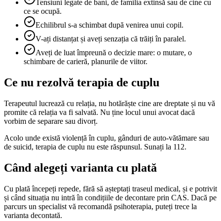
Tensiuni legate de bani, de familia extinsă sau de cine cu
ce se ocupă.
Echilibrul s-a schimbat după venirea unui copil.
V-ați distanțat și aveți senzația că trăiți în paralel.
Aveți de luat împreună o decizie mare: o mutare, o
schimbare de carieră, planurile de viitor.
Ce nu rezolvă terapia de cuplu
Terapeutul lucrează cu relația, nu hotărăște cine are dreptate și nu vă
promite că relația va fi salvată. Nu ține locul unui avocat dacă
vorbim de separare sau divorț.
Acolo unde există violență în cuplu, gânduri de auto-vătămare sau
de suicid, terapia de cuplu nu este răspunsul. Sunați la 112.
Când alegeți varianta cu plată
Cu plată începeți repede, fără să așteptați traseul medical, și e potrivit
și când situația nu intră în condițiile de decontare prin CAS. Dacă pe
parcurs un specialist vă recomandă psihoterapia, puteți trece la
varianta decontată.