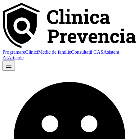
Programare
Clinici
Medic de familie
Consultații CAS
Asistent
AI
Articole