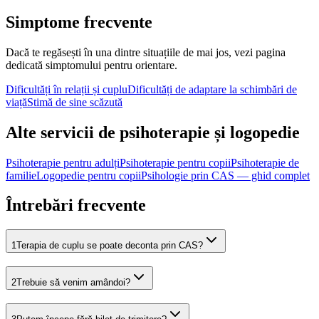
Simptome frecvente
Dacă te regăsești în una dintre situațiile de mai jos, vezi pagina
dedicată simptomului pentru orientare.
Dificultăți în relații și cuplu
Dificultăți de adaptare la schimbări de
viață
Stimă de sine scăzută
Alte servicii de psihoterapie și logopedie
Psihoterapie pentru adulți
Psihoterapie pentru copii
Psihoterapie de
familie
Logopedie pentru copii
Psihologie prin CAS — ghid complet
Întrebări frecvente
1
Terapia de cuplu se poate deconta prin CAS?
2
Trebuie să venim amândoi?