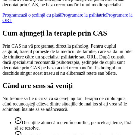
decontat prin CAS, pe baza recomandării unui medic specialist.
Programează o ședință cu plată
Programare la psihiatrie
Programare la
ORL
Cum ajungeți la terapie prin CAS
Prin CAS nu vă programați direct la psiholog. Pentru cuplul
asigurat, traseul pornește de la medicul de familie, care vă dă un bilet
de trimitere către un specialist, psihiatrie sau ORL. După consult,
dacă specialistul recomandă psihoterapia, ședințele de cuplu sunt
decontate prin CAS pe baza acelei recomandări. Psihologul nu
deschide singur acest traseu și nu eliberează rețete sau bilete.
Când are sens să veniți
Nu trebuie să fie o criză ca să cereți ajutor. Terapia de cuplu ajută
când recunoașteți câteva dintre situațiile de mai jos și ați vrea să le
schimbați înainte să se adâncească.
Discuțiile alunecă mereu în conflict, pe aceleași teme, fără
să se rezolve.