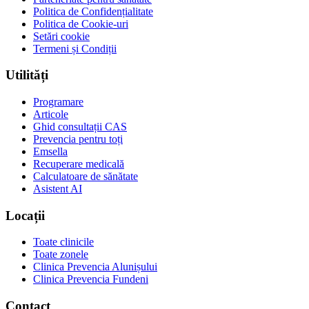
Politica de Confidențialitate
Politica de Cookie-uri
Setări cookie
Termeni și Condiții
Utilități
Programare
Articole
Ghid consultații CAS
Prevencia pentru toți
Emsella
Recuperare medicală
Calculatoare de sănătate
Asistent AI
Locații
Toate clinicile
Toate zonele
Clinica Prevencia Alunișului
Clinica Prevencia Fundeni
Contact