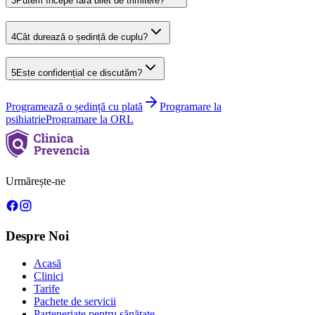
3
Putem începe fără bilet de trimitere?
4
Cât durează o ședință de cuplu?
5
Este confidențial ce discutăm?
Programează o ședință cu plată
Programare la
psihiatrie
Programare la ORL
Urmărește-ne
Despre Noi
Acasă
Clinici
Tarife
Pachete de servicii
Parteneriate pentru sănătate