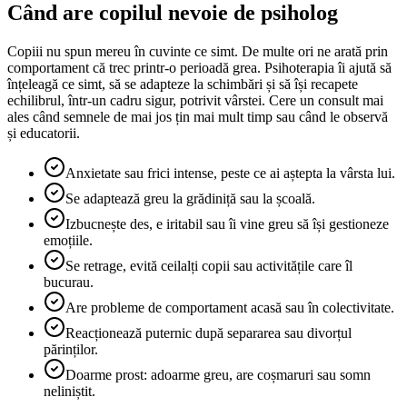
Când are copilul nevoie de psiholog
Copiii nu spun mereu în cuvinte ce simt. De multe ori ne arată prin
comportament că trec printr-o perioadă grea. Psihoterapia îi ajută să
înțeleagă ce simt, să se adapteze la schimbări și să își recapete
echilibrul, într-un cadru sigur, potrivit vârstei. Cere un consult mai
ales când semnele de mai jos țin mai mult timp sau când le observă
și educatorii.
Anxietate sau frici intense, peste ce ai aștepta la vârsta lui.
Se adaptează greu la grădiniță sau la școală.
Izbucnește des, e iritabil sau îi vine greu să își gestioneze
emoțiile.
Se retrage, evită ceilalți copii sau activitățile care îl
bucurau.
Are probleme de comportament acasă sau în colectivitate.
Reacționează puternic după separarea sau divorțul
părinților.
Doarme prost: adoarme greu, are coșmaruri sau somn
neliniștit.