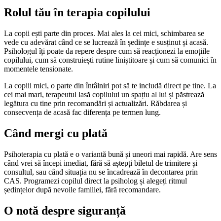
Rolul tău în terapia copilului
La copii ești parte din proces. Mai ales la cei mici, schimbarea se
vede cu adevărat când ce se lucrează în ședințe e susținut și acasă.
Psihologul îți poate da repere despre cum să reacționezi la emoțiile
copilului, cum să construiești rutine liniștitoare și cum să comunici în
momentele tensionate.
La copiii mici, o parte din întâlniri pot să te includă direct pe tine. La
cei mai mari, terapeutul lasă copilului un spațiu al lui și păstrează
legătura cu tine prin recomandări și actualizări. Răbdarea și
consecvența de acasă fac diferența pe termen lung.
Când mergi cu plată
Psihoterapia cu plată e o variantă bună și uneori mai rapidă. Are sens
când vrei să începi imediat, fără să aștepți biletul de trimitere și
consultul, sau când situația nu se încadrează în decontarea prin
CAS. Programezi copilul direct la psiholog și alegeți ritmul
ședințelor după nevoile familiei, fără recomandare.
O notă despre siguranță