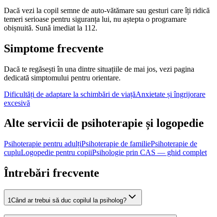
Dacă vezi la copil semne de auto-vătămare sau gesturi care îți ridică
temeri serioase pentru siguranța lui, nu aștepta o programare
obișnuită. Sună imediat la 112.
Simptome frecvente
Dacă te regăsești în una dintre situațiile de mai jos, vezi pagina
dedicată simptomului pentru orientare.
Dificultăți de adaptare la schimbări de viață
Anxietate și îngrijorare
excesivă
Alte servicii de psihoterapie și logopedie
Psihoterapie pentru adulți
Psihoterapie de familie
Psihoterapie de
cuplu
Logopedie pentru copii
Psihologie prin CAS — ghid complet
Întrebări frecvente
1
Când ar trebui să duc copilul la psiholog?