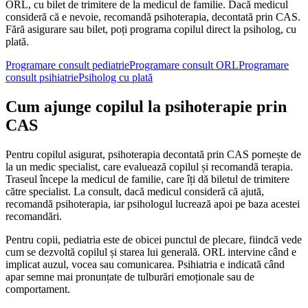
ORL, cu bilet de trimitere de la medicul de familie. Dacă medicul
consideră că e nevoie, recomandă psihoterapia, decontată prin CAS.
Fără asigurare sau bilet, poți programa copilul direct la psiholog, cu
plată.
Programare consult pediatrie
Programare consult ORL
Programare
consult psihiatrie
Psiholog cu plată
Cum ajunge copilul la psihoterapie prin
CAS
Pentru copilul asigurat, psihoterapia decontată prin CAS pornește de
la un medic specialist, care evaluează copilul și recomandă terapia.
Traseul începe la medicul de familie, care îți dă biletul de trimitere
către specialist. La consult, dacă medicul consideră că ajută,
recomandă psihoterapia, iar psihologul lucrează apoi pe baza acestei
recomandări.
Pentru copii, pediatria este de obicei punctul de plecare, fiindcă vede
cum se dezvoltă copilul și starea lui generală. ORL intervine când e
implicat auzul, vocea sau comunicarea. Psihiatria e indicată când
apar semne mai pronunțate de tulburări emoționale sau de
comportament.