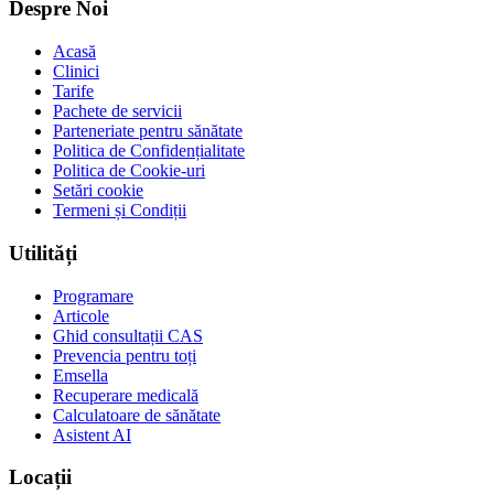
Despre Noi
Acasă
Clinici
Tarife
Pachete de servicii
Parteneriate pentru sănătate
Politica de Confidențialitate
Politica de Cookie-uri
Setări cookie
Termeni și Condiții
Utilități
Programare
Articole
Ghid consultații CAS
Prevencia pentru toți
Emsella
Recuperare medicală
Calculatoare de sănătate
Asistent AI
Locații