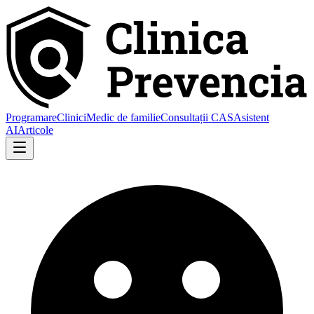
Programare
Clinici
Medic de familie
Consultații CAS
Asistent
AI
Articole