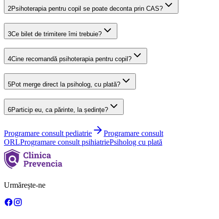
2
Psihoterapia pentru copil se poate deconta prin CAS?
3
Ce bilet de trimitere îmi trebuie?
4
Cine recomandă psihoterapia pentru copil?
5
Pot merge direct la psiholog, cu plată?
6
Particip eu, ca părinte, la ședințe?
Programare consult pediatrie
Programare consult
ORL
Programare consult psihiatrie
Psiholog cu plată
Urmărește-ne