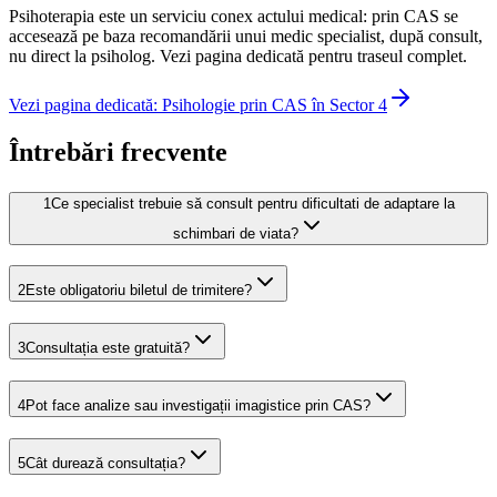
Psihoterapia este un serviciu conex actului medical: prin CAS se
accesează pe baza recomandării unui medic specialist, după consult,
nu direct la psiholog. Vezi pagina dedicată pentru traseul complet.
Vezi pagina dedicată: Psihologie prin CAS în Sector 4
Întrebări frecvente
1
Ce specialist trebuie să consult pentru dificultati de adaptare la
schimbari de viata?
2
Este obligatoriu biletul de trimitere?
3
Consultația este gratuită?
4
Pot face analize sau investigații imagistice prin CAS?
5
Cât durează consultația?