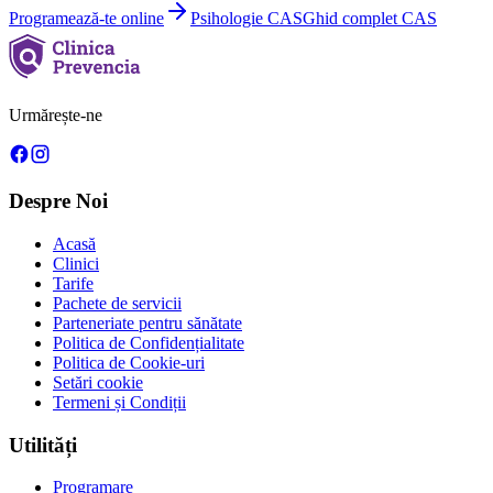
Programează-te online
Psihologie
CAS
Ghid complet CAS
Urmărește-ne
Despre Noi
Acasă
Clinici
Tarife
Pachete de servicii
Parteneriate pentru sănătate
Politica de Confidențialitate
Politica de Cookie-uri
Setări cookie
Termeni și Condiții
Utilități
Programare