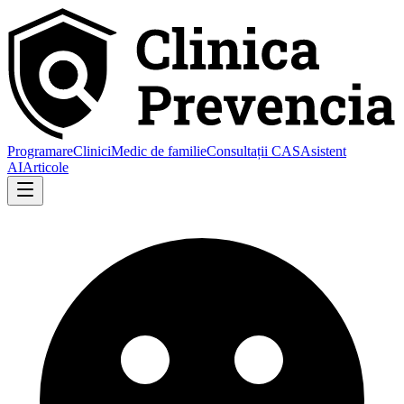
Programare
Clinici
Medic de familie
Consultații CAS
Asistent
AI
Articole