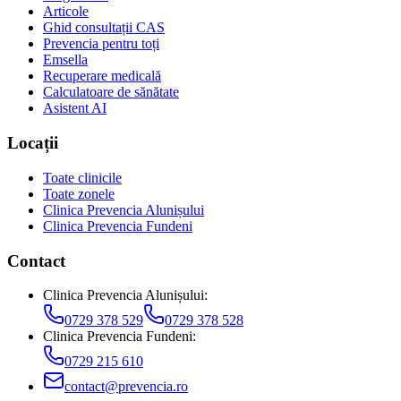
Articole
Ghid consultații CAS
Prevencia pentru toți
Emsella
Recuperare medicală
Calculatoare de sănătate
Asistent AI
Locații
Toate clinicile
Toate zonele
Clinica Prevencia Alunișului
Clinica Prevencia Fundeni
Contact
Clinica Prevencia Alunișului
:
0729 378 529
0729 378 528
Clinica Prevencia Fundeni
:
0729 215 610
contact@prevencia.ro