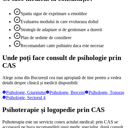
Spatiu sigur de exprimare a emotiilor
Evaluarea modului in care evolueaza doliul
Strategii de adaptare si de gestionare a durerii
Plan de sedinte de consiliere
Recomandare catre psihiatru daca este necesar
Unde poți face consult de psihologie prin
CAS
Alege zona din București cea mai apropiată de tine pentru a vedea
detalii despre clinică și medicii disponibili:
Psihologie
,
Giurgiului
Psihologie
,
Berceni
Psihologie
,
Toporaș
Psihologie
,
Sectorul 4
Psihoterapie și logopedie prin CAS
Psihoterapia este un serviciu conex actului medical: prin CAS se
accesează pe baza recomandării unui medic specialist, după consult,