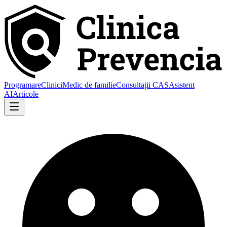
Programare
Clinici
Medic de familie
Consultații CAS
Asistent
AI
Articole