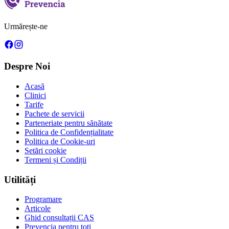
Urmărește-ne
Despre Noi
Acasă
Clinici
Tarife
Pachete de servicii
Parteneriate pentru sănătate
Politica de Confidențialitate
Politica de Cookie-uri
Setări cookie
Termeni și Condiții
Utilități
Programare
Articole
Ghid consultații CAS
Prevencia pentru toți