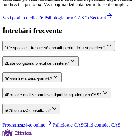
nu direct la psiholog. Vezi pagina dedicată pentru traseul complet.
Vezi pagina dedicată: Psihologie prin CAS în Sector 4
Întrebări frecvente
1
Ce specialist trebuie să consult pentru doliu si pierdere?
2
Este obligatoriu biletul de trimitere?
3
Consultația este gratuită?
4
Pot face analize sau investigații imagistice prin CAS?
5
Cât durează consultația?
Programează-te online
Psihologie
CAS
Ghid complet CAS