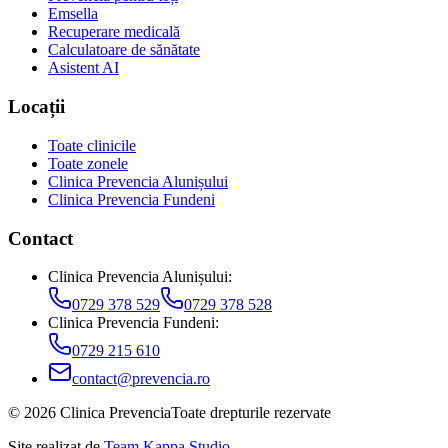
Emsella
Recuperare medicală
Calculatoare de sănătate
Asistent AI
Locații
Toate clinicile
Toate zonele
Clinica Prevencia Alunișului
Clinica Prevencia Fundeni
Contact
Clinica Prevencia Alunișului
:
0729 378 529
0729 378 528
Clinica Prevencia Fundeni
:
0729 215 610
contact@prevencia.ro
©
2026
Clinica Prevencia
Toate drepturile rezervate
Site realizat de
Team Kappa Studio