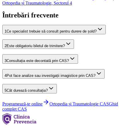
Ortopedia și Traumatologie
,
Sectorul 4
Întrebări frecvente
1
Ce specialist trebuie să consult pentru durere de șold?
2
Este obligatoriu biletul de trimitere?
3
Consultația este decontată prin CAS?
4
Pot face analize sau investigații imagistice prin CAS?
5
Cât durează consultația?
Programează-te online
Ortopedia și Traumatologie
CAS
Ghid
complet CAS