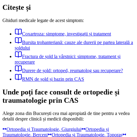
Citește și
Ghiduri medicale legate de acest simptom:
Coxartroza: simptome, investigații și tratament
Bursita trohanteriană: cauze ale durerii pe partea laterală a
șoldului
Fractura de șold la vârstnici: simptome, tratament și
recuperare
Durere de șold: ortoped, reumatolog sau recuperare?
RMN de șold și bazin prin CAS
Unde poți face consult de ortopedie și
traumatologie prin CAS
Alege zona din București cea mai apropiată de tine pentru a vedea
detalii despre clinică și medicii disponibili:
Ortopedia și Traumatologie
,
Giurgiului
Ortopedia și
Traumatologie
,
Berceni
Ortopedia și Traumatologie
,
Toporaș