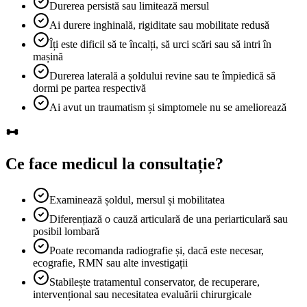
Durerea persistă sau limitează mersul
Ai durere inghinală, rigiditate sau mobilitate redusă
Îți este dificil să te încalți, să urci scări sau să intri în
mașină
Durerea laterală a șoldului revine sau te împiedică să
dormi pe partea respectivă
Ai avut un traumatism și simptomele nu se ameliorează
Ce face medicul la consultație?
Examinează șoldul, mersul și mobilitatea
Diferențiază o cauză articulară de una periarticulară sau
posibil lombară
Poate recomanda radiografie și, dacă este necesar,
ecografie, RMN sau alte investigații
Stabilește tratamentul conservator, de recuperare,
intervențional sau necesitatea evaluării chirurgicale