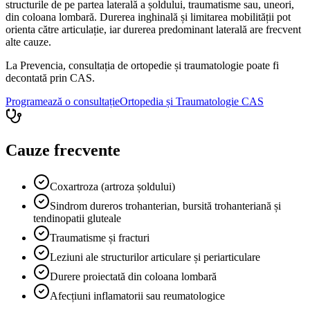
structurile de pe partea laterală a șoldului, traumatisme sau, uneori,
din coloana lombară. Durerea inghinală și limitarea mobilității pot
orienta către articulație, iar durerea predominant laterală are frecvent
alte cauze.
La Prevencia, consultația de ortopedie și traumatologie poate fi
decontată prin CAS.
Programează o consultație
Ortopedia și Traumatologie
CAS
Cauze frecvente
Coxartroza (artroza șoldului)
Sindrom dureros trohanterian, bursită trohanteriană și
tendinopatii gluteale
Traumatisme și fracturi
Leziuni ale structurilor articulare și periarticulare
Durere proiectată din coloana lombară
Afecțiuni inflamatorii sau reumatologice