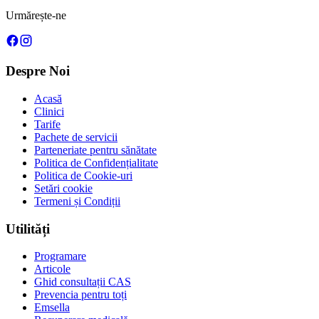
Urmărește-ne
Despre Noi
Acasă
Clinici
Tarife
Pachete de servicii
Parteneriate pentru sănătate
Politica de Confidențialitate
Politica de Cookie-uri
Setări cookie
Termeni și Condiții
Utilități
Programare
Articole
Ghid consultații CAS
Prevencia pentru toți
Emsella