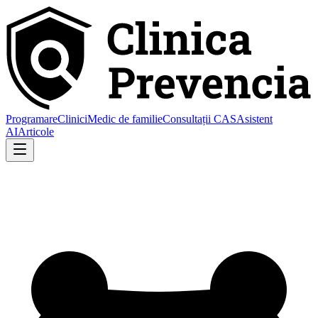
Programare
Clinici
Medic de familie
Consultații CAS
Asistent
AI
Articole