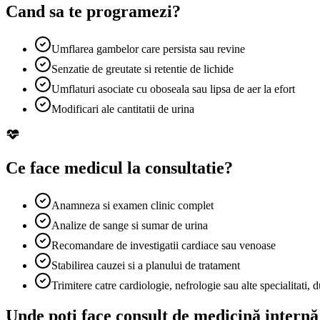
Cand sa te programezi?
Umflarea gambelor care persista sau revine
Senzatie de greutate si retentie de lichide
Umflaturi asociate cu oboseala sau lipsa de aer la efort
Modificari ale cantitatii de urina
Ce face medicul la consultatie?
Anamneza si examen clinic complet
Analize de sange si sumar de urina
Recomandare de investigatii cardiace sau venoase
Stabilirea cauzei si a planului de tratament
Trimitere catre cardiologie, nefrologie sau alte specialitati, 
Unde poti face consult de
medicină internă