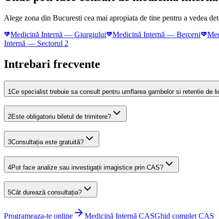
Alege zona din Bucuresti cea mai apropiata de tine pentru a vedea detal
Medicină Internă
—
Giurgiului
Medicină Internă
—
Berceni
Med
Internă
—
Sectorul 2
Intrebari frecvente
1
Ce specialist trebuie sa consult pentru umflarea gambelor si retentie de l
2
Este obligatoriu biletul de trimitere?
3
Consultația este gratuită?
4
Pot face analize sau investigații imagistice prin CAS?
5
Cât durează consultația?
Programeaza-te online
Medicină Internă
CAS
Ghid complet CAS