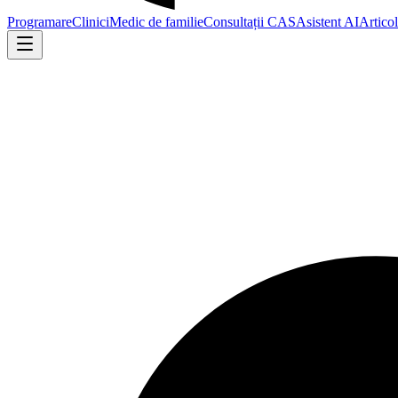
Programare
Clinici
Medic de familie
Consultații CAS
Asistent AI
Artico