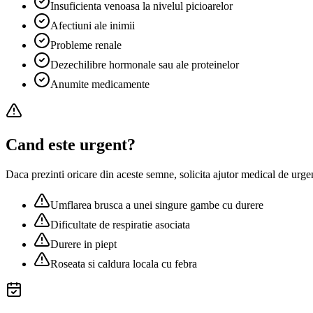
Insuficienta venoasa la nivelul picioarelor
Afectiuni ale inimii
Probleme renale
Dezechilibre hormonale sau ale proteinelor
Anumite medicamente
Cand este urgent?
Daca prezinti oricare din aceste semne, solicita ajutor medical de urge
Umflarea brusca a unei singure gambe cu durere
Dificultate de respiratie asociata
Durere in piept
Roseata si caldura locala cu febra