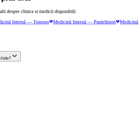
ii despre clinica si medicii disponibili:
icină Internă
—
Toporaș
Medicină Internă
—
Pantelimon
Medicină 
ichide?