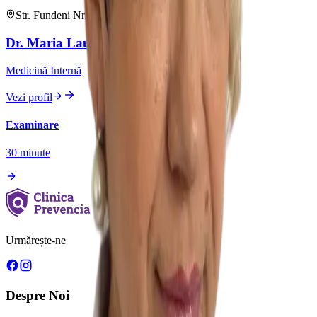
Str. Fundeni Nr. 70
•
1
medic
Dr.
Maria
Laur
Medicină Internă
Vezi profil
Examinare
30
minute
Urmărește-ne
Despre Noi