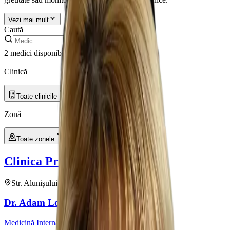
Vezi mai mult
Caută
2 medici disponibili
Filtre
Clinică și zonă
Clinică
Toate clinicile
Zonă
Toate zonele
Clinica Prevencia
Alunisului
Str. Alunișului Nr. 199
•
1
medic
Dr.
Adam
Lorin
Medicină Internă