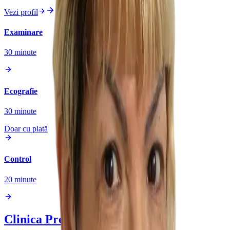
Vezi profil
Examinare
30
minute
Ecografie
30
minute
Doar cu plată
Control
20
minute
Clinica Prevencia
Fundeni