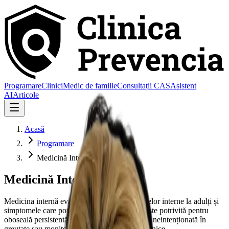
Programare
Clinici
Medic de familie
Consultații CAS
Asistent
AI
Articole
Acasă
Programare
Medicină Internă
Medicină Internă
Medicina internă evaluează afecțiunile organelor interne la adulți și
simptomele care pot avea mai multe cauze. Este potrivită pentru
oboseală persistentă, febră prelungită, scădere neintenționată în
greutate sau monitorizarea mai multor boli cronice.