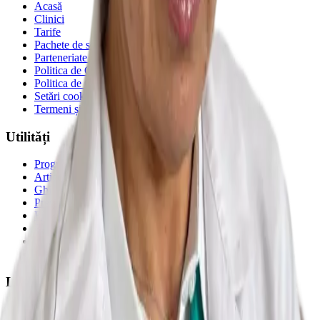
Acasă
Clinici
Tarife
Pachete de servicii
Parteneriate pentru sănătate
Politica de Confidențialitate
Politica de Cookie-uri
Setări cookie
Termeni și Condiții
Utilități
Programare
Articole
Ghid consultații CAS
Prevencia pentru toți
Emsella
Recuperare medicală
Calculatoare de sănătate
Asistent AI
Locații
Toate clinicile