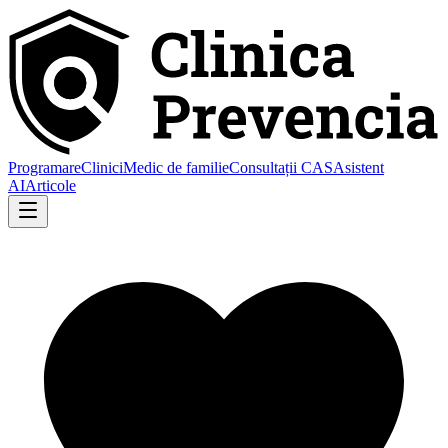
Programare
Clinici
Medic de familie
Consultații CAS
Asistent
AI
Articole