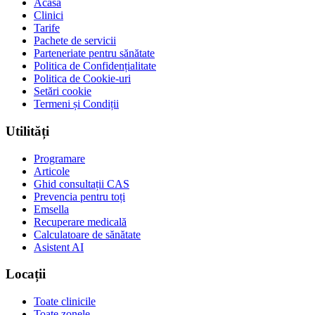
Acasă
Clinici
Tarife
Pachete de servicii
Parteneriate pentru sănătate
Politica de Confidențialitate
Politica de Cookie-uri
Setări cookie
Termeni și Condiții
Utilități
Programare
Articole
Ghid consultații CAS
Prevencia pentru toți
Emsella
Recuperare medicală
Calculatoare de sănătate
Asistent AI
Locații
Toate clinicile
Toate zonele