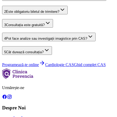
2
Este obligatoriu biletul de trimitere?
3
Consultația este gratuită?
4
Pot face analize sau investigații imagistice prin CAS?
5
Cât durează consultația?
Programează-te online
Cardiologie
CAS
Ghid complet CAS
Urmărește-ne
Despre Noi