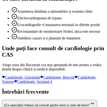
Anamneza detaliata a episoadelor si examen clinic
Electrocardiograma de repaus
Ecocardiografie si masurarea tensiunii in diferite pozitii
Recomandare de monitorizare Holter, daca este necesar
Stabilirea cauzei si a planului de tratament
Unde poți face consult de cardiologie prin
CAS
Alege zona din București cea mai apropiată de tine pentru a vedea
detalii despre clinică și medicii disponibili:
Cardiologie
,
Giurgiului
Cardiologie
,
Berceni
Cardiologie
,
Toporaș
Cardiologie
,
Sectorul 4
Întrebări frecvente
1
Ce specialist trebuie să consult pentru lesin si stari de lesin?