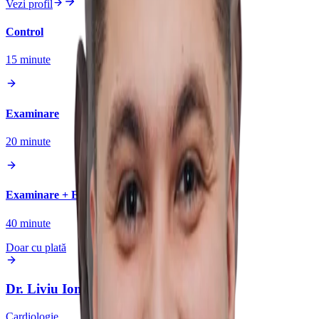
Vezi profil
Control
15
minute
Examinare
20
minute
Examinare + Ecocardiografie
40
minute
Doar cu plată
Dr.
Liviu Ionuț
Serbanoiu
Cardiologie