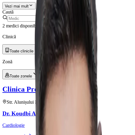
Vezi mai mult
Caută
2 medici disponibili
Filtre
Clinică și zonă
Clinică
Toate clinicile
Zonă
Toate zonele
Clinica Prevencia
Alunisului
Str. Alunișului Nr. 199
•
2
medici
Dr.
Koudbi Alassane
Kaboré
Cardiologie