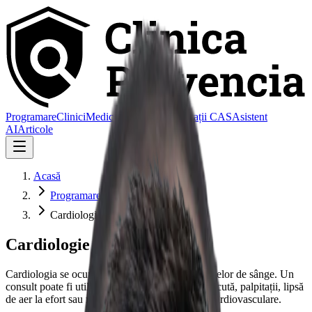
Programare
Clinici
Medic de familie
Consultații CAS
Asistent
AI
Articole
Acasă
Programare
Cardiologie
Cardiologie
Cardiologia se ocupă de sănătatea inimii și a vaselor de sânge. Un
consult poate fi util pentru tensiune arterială crescută, palpitații, lipsă
de aer la efort sau monitorizarea unei afecțiuni cardiovasculare.