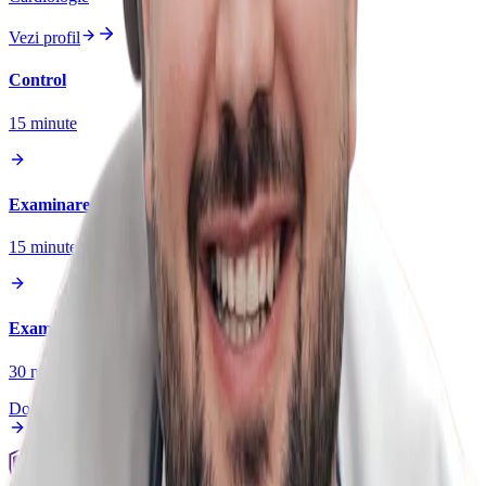
Vezi profil
Control
15
minute
Examinare
15
minute
Examinare + Ecocardiografie
30
minute
Doar cu plată