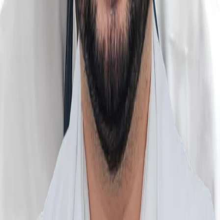
Urmărește-ne
Despre Noi
Acasă
Clinici
Tarife
Pachete de servicii
Parteneriate pentru sănătate
Politica de Confidențialitate
Politica de Cookie-uri
Setări cookie
Termeni și Condiții
Utilități
Programare
Articole
Ghid consultații CAS
Prevencia pentru toți
Emsella