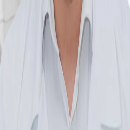
Recuperare medicală
Calculatoare de sănătate
Asistent AI
Locații
Toate clinicile
Toate zonele
Clinica Prevencia Alunișului
Clinica Prevencia Fundeni
Contact
Clinica Prevencia Alunișului
:
0729 378 529
0729 378 528
Clinica Prevencia Fundeni
:
0729 215 610
contact@prevencia.ro
©
2026
Clinica Prevencia
Toate drepturile rezervate
Site realizat de
Team Kappa Studio