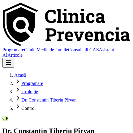
Programare
Clinici
Medic de familie
Consultații CAS
Asistent
AI
Articole
Acasă
Programare
Urologie
Dr. Constantin Tiberiu Pîrvan
Control
CP
Dr. Constantin Tiberiu Pîrvan