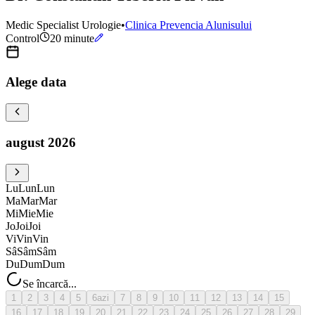
Medic Specialist Urologie
•
Clinica Prevencia Alunisului
Control
20
minute
Alege data
august 2026
Lu
Lun
Lun
Ma
Mar
Mar
Mi
Mie
Mie
Jo
Joi
Joi
Vi
Vin
Vin
Sâ
Sâm
Sâm
Du
Dum
Dum
Se încarcă...
1
2
3
4
5
6
azi
7
8
9
10
11
12
13
14
15
16
17
18
19
20
21
22
23
24
25
26
27
28
29