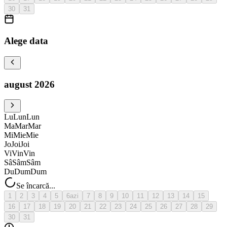
30
31
Alege data
august 2026
Lu
Lun
Lun
Ma
Mar
Mar
Mi
Mie
Mie
Jo
Joi
Joi
Vi
Vin
Vin
Sâ
Sâm
Sâm
Du
Dum
Dum
Se încarcă...
1
2
3
4
5
6
azi
7
8
9
10
11
12
13
14
15
16
17
18
19
20
21
22
23
24
25
26
27
28
29
30
31