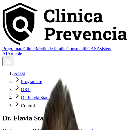
Programare
Clinici
Medic de familie
Consultații CAS
Asistent
AI
Articole
Acasă
Programare
ORL
Dr. Flavia Stancu
Control
Dr. Flavia Stancu