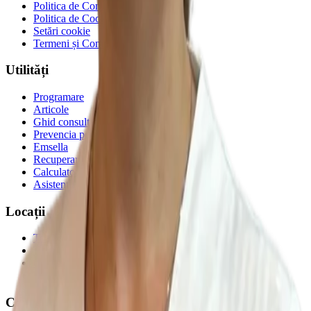
Politica de Confidențialitate
Politica de Cookie-uri
Setări cookie
Termeni și Condiții
Utilități
Programare
Articole
Ghid consultații CAS
Prevencia pentru toți
Emsella
Recuperare medicală
Calculatoare de sănătate
Asistent AI
Locații
Toate clinicile
Toate zonele
Clinica Prevencia Alunișului
Clinica Prevencia Fundeni
Contact