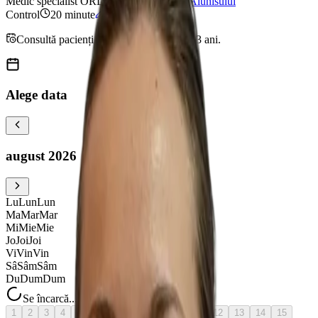
Medic specialist ORL
•
Clinica Prevencia Alunisului
Control
20
minute
Consultă pacienți începând cu vârsta de 3 ani.
Alege data
august 2026
Lu
Lun
Lun
Ma
Mar
Mar
Mi
Mie
Mie
Jo
Joi
Joi
Vi
Vin
Vin
Sâ
Sâm
Sâm
Du
Dum
Dum
Se încarcă...
1
2
3
4
5
6
azi
7
8
9
10
11
12
13
14
15