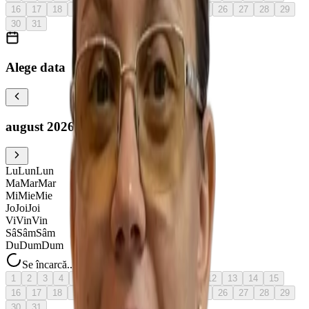
16
17
18
19
20
21
22
23
24
25
26
27
28
29
30
31
Alege data
august 2026
Lu
Lun
Lun
Ma
Mar
Mar
Mi
Mie
Mie
Jo
Joi
Joi
Vi
Vin
Vin
Sâ
Sâm
Sâm
Du
Dum
Dum
Se încarcă...
1
2
3
4
5
6
azi
7
8
9
10
11
12
13
14
15
16
17
18
19
20
21
22
23
24
25
26
27
28
29
30
31