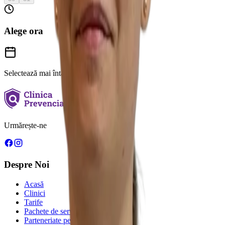
Alege ora
Selectează mai întâi o dată
Urmărește-ne
Despre Noi
Acasă
Clinici
Tarife
Pachete de servicii
Parteneriate pentru sănătate