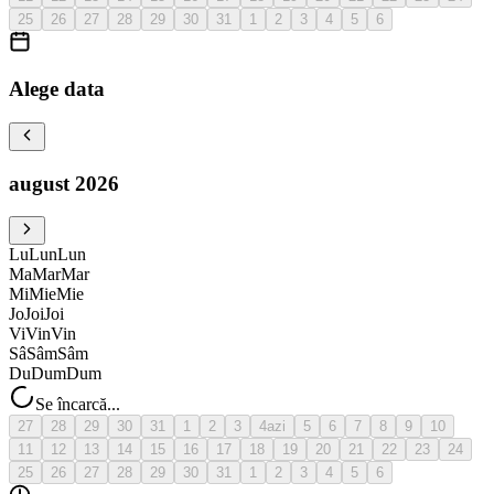
25
26
27
28
29
30
31
1
2
3
4
5
6
Alege data
august 2026
Lu
Lun
Lun
Ma
Mar
Mar
Mi
Mie
Mie
Jo
Joi
Joi
Vi
Vin
Vin
Sâ
Sâm
Sâm
Du
Dum
Dum
Se încarcă...
27
28
29
30
31
1
2
3
4
azi
5
6
7
8
9
10
11
12
13
14
15
16
17
18
19
20
21
22
23
24
25
26
27
28
29
30
31
1
2
3
4
5
6