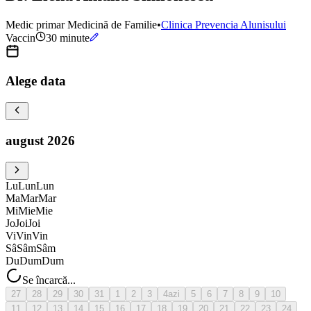
Medic primar Medicină de Familie
•
Clinica Prevencia Alunisului
Vaccin
30
minute
Alege data
august 2026
Lu
Lun
Lun
Ma
Mar
Mar
Mi
Mie
Mie
Jo
Joi
Joi
Vi
Vin
Vin
Sâ
Sâm
Sâm
Du
Dum
Dum
Se încarcă...
27
28
29
30
31
1
2
3
4
azi
5
6
7
8
9
10
11
12
13
14
15
16
17
18
19
20
21
22
23
24