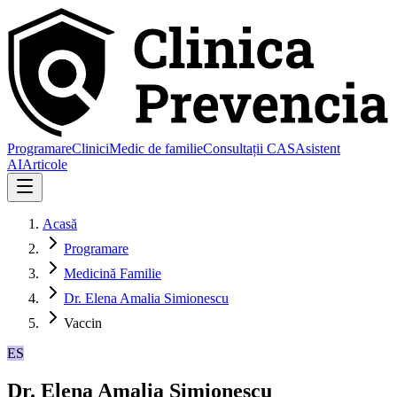
Programare
Clinici
Medic de familie
Consultații CAS
Asistent
AI
Articole
Acasă
Programare
Medicină Familie
Dr. Elena Amalia Simionescu
Vaccin
ES
Dr. Elena Amalia Simionescu