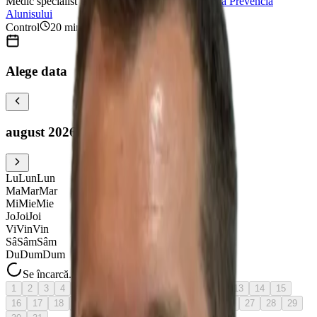
Medic specialist Geriatrie și Gerontologie
•
Clinica Prevencia
Alunisului
Control
20
minute
Alege data
august 2026
Lu
Lun
Lun
Ma
Mar
Mar
Mi
Mie
Mie
Jo
Joi
Joi
Vi
Vin
Vin
Sâ
Sâm
Sâm
Du
Dum
Dum
Se încarcă...
1
2
3
4
5
6
7
azi
8
9
10
11
12
13
14
15
16
17
18
19
20
21
22
23
24
25
26
27
28
29