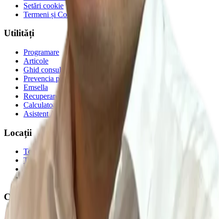
Setări cookie
Termeni și Condiții
Utilități
Programare
Articole
Ghid consultații CAS
Prevencia pentru toți
Emsella
Recuperare medicală
Calculatoare de sănătate
Asistent AI
Locații
Toate clinicile
Toate zonele
Clinica Prevencia Alunișului
Clinica Prevencia Fundeni
Contact
Clinica Prevencia Alunișului
: