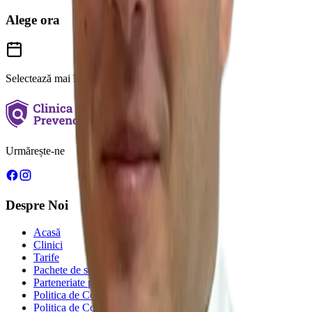
Alege ora
Selectează mai întâi o dată
Urmărește-ne
Despre Noi
Acasă
Clinici
Tarife
Pachete de servicii
Parteneriate pentru sănătate
Politica de Confidențialitate
Politica de Cookie-uri