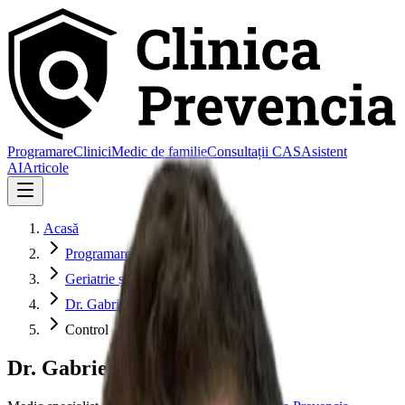
Programare
Clinici
Medic de familie
Consultații CAS
Asistent
AI
Articole
Acasă
Programare
Geriatrie și Gerontologie
Dr. Gabriel Stancu
Control
Dr. Gabriel Stancu