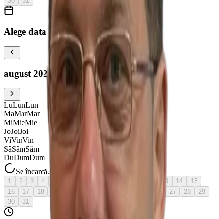
30
31
Alege data
august 2026
Lu
Lun
Lun
Ma
Mar
Mar
Mi
Mie
Mie
Jo
Joi
Joi
Vi
Vin
Vin
Sâ
Sâm
Sâm
Du
Dum
Dum
Se încarcă...
1
2
3
4
5
6
7
azi
8
9
10
11
12
13
14
15
16
17
18
19
20
21
22
23
24
25
26
27
28
29
30
31