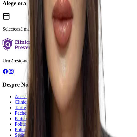
Alege ora
Selectează mai întâi o dată
Urmărește-ne
Despre Noi
Acasă
Clinici
Tarife
Pachete de servicii
Parteneriate pentru sănătate
Politica de Confidențialitate
Politica de Cookie-uri
Setări cookie