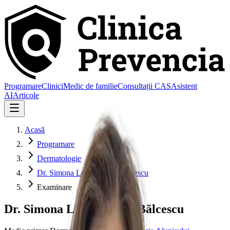
Programare
Clinici
Medic de familie
Consultații CAS
Asistent
AI
Articole
Acasă
Programare
Dermatologie
Dr. Simona Letiția Dima-Bălcescu
Examinare
Dr. Simona Letiția Dima-Bălcescu