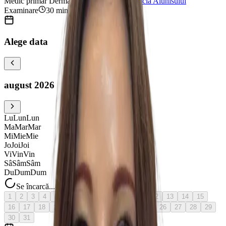
Medic primar Dermatologie
•
Clinica Prevencia Alunisului
Examinare
30
minute
Alege data
august 2026
Lu
Lun
Lun
Ma
Mar
Mar
Mi
Mie
Mie
Jo
Joi
Joi
Vi
Vin
Vin
Sâ
Sâm
Sâm
Du
Dum
Dum
Se încarcă...
1
2
3
4
5
6
azi
7
8
9
10
11
12
13
14
15
16
17
18
19
20
21
22
23
24
25
26
27
28
29
30
31