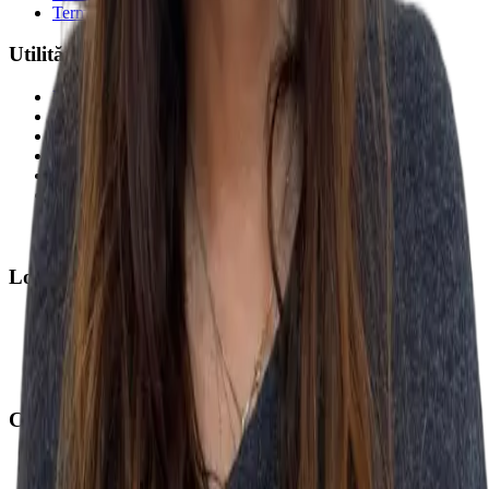
Termeni și Condiții
Utilități
Programare
Articole
Ghid consultații CAS
Prevencia pentru toți
Emsella
Recuperare medicală
Calculatoare de sănătate
Asistent AI
Locații
Toate clinicile
Toate zonele
Clinica Prevencia Alunișului
Clinica Prevencia Fundeni
Contact
Clinica Prevencia Alunișului
: