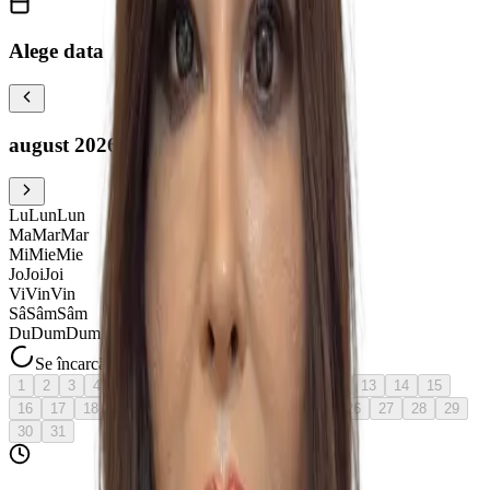
Alege data
august 2026
Lu
Lun
Lun
Ma
Mar
Mar
Mi
Mie
Mie
Jo
Joi
Joi
Vi
Vin
Vin
Sâ
Sâm
Sâm
Du
Dum
Dum
Se încarcă...
1
2
3
4
5
6
azi
7
8
9
10
11
12
13
14
15
16
17
18
19
20
21
22
23
24
25
26
27
28
29
30
31