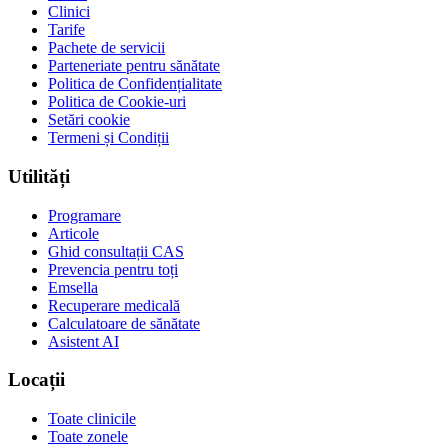
Clinici
Tarife
Pachete de servicii
Parteneriate pentru sănătate
Politica de Confidențialitate
Politica de Cookie-uri
Setări cookie
Termeni și Condiții
Utilități
Programare
Articole
Ghid consultații CAS
Prevencia pentru toți
Emsella
Recuperare medicală
Calculatoare de sănătate
Asistent AI
Locații
Toate clinicile
Toate zonele