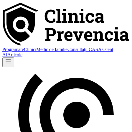
Programare
Clinici
Medic de familie
Consultații CAS
Asistent
AI
Articole