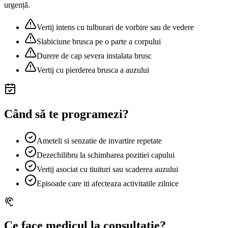
urgență.
Vertij intens cu tulburari de vorbire sau de vedere
Slabiciune brusca pe o parte a corpului
Durere de cap severa instalata brusc
Vertij cu pierderea brusca a auzului
Când să te programezi?
Ameteli si senzatie de invartire repetate
Dezechilibru la schimbarea pozitiei capului
Vertij asociat cu tiuituri sau scaderea auzului
Episoade care iti afecteaza activitatile zilnice
Ce face medicul la consultație?