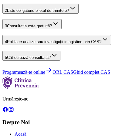
2
Este obligatoriu biletul de trimitere?
3
Consultația este gratuită?
4
Pot face analize sau investigații imagistice prin CAS?
5
Cât durează consultația?
Programează-te online
ORL
CAS
Ghid complet CAS
Urmărește-ne
Despre Noi
Acasă