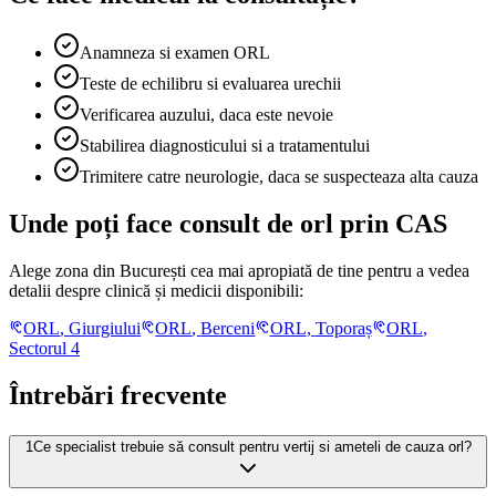
Anamneza si examen ORL
Teste de echilibru si evaluarea urechii
Verificarea auzului, daca este nevoie
Stabilirea diagnosticului si a tratamentului
Trimitere catre neurologie, daca se suspecteaza alta cauza
Unde poți face consult de orl prin CAS
Alege zona din București cea mai apropiată de tine pentru a vedea
detalii despre clinică și medicii disponibili:
ORL
,
Giurgiului
ORL
,
Berceni
ORL
,
Toporaș
ORL
,
Sectorul 4
Întrebări frecvente
1
Ce specialist trebuie să consult pentru vertij si ameteli de cauza orl?