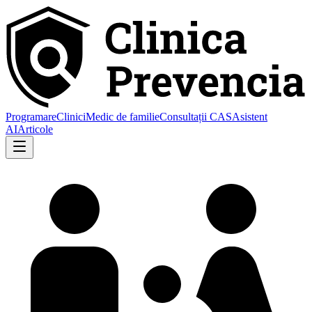
Programare
Clinici
Medic de familie
Consultații CAS
Asistent
AI
Articole