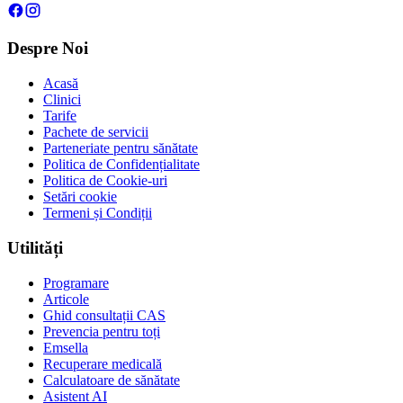
Despre Noi
Acasă
Clinici
Tarife
Pachete de servicii
Parteneriate pentru sănătate
Politica de Confidențialitate
Politica de Cookie-uri
Setări cookie
Termeni și Condiții
Utilități
Programare
Articole
Ghid consultații CAS
Prevencia pentru toți
Emsella
Recuperare medicală
Calculatoare de sănătate
Asistent AI