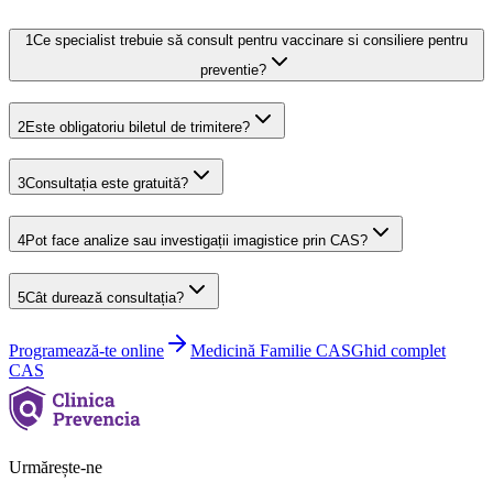
1
Ce specialist trebuie să consult pentru vaccinare si consiliere pentru
preventie?
2
Este obligatoriu biletul de trimitere?
3
Consultația este gratuită?
4
Pot face analize sau investigații imagistice prin CAS?
5
Cât durează consultația?
Programează-te online
Medicină Familie
CAS
Ghid complet
CAS
Urmărește-ne