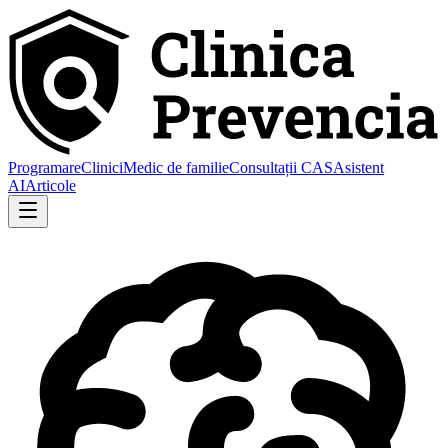
Programare
Clinici
Medic de familie
Consultații CAS
Asistent
AI
Articole