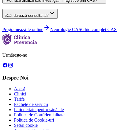
4
Pot face analize sau investigații imagistice prin CAS?
5
Cât durează consultația?
Programează-te online
Neurologie
CAS
Ghid complet CAS
Urmărește-ne
Despre Noi
Acasă
Clinici
Tarife
Pachete de servicii
Parteneriate pentru sănătate
Politica de Confidențialitate
Politica de Cookie-uri
Setări cookie