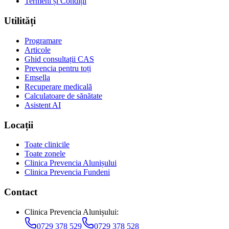
Termeni și Condiții
Utilități
Programare
Articole
Ghid consultații CAS
Prevencia pentru toți
Emsella
Recuperare medicală
Calculatoare de sănătate
Asistent AI
Locații
Toate clinicile
Toate zonele
Clinica Prevencia Alunișului
Clinica Prevencia Fundeni
Contact
Clinica Prevencia Alunișului
:
0729 378 529
0729 378 528