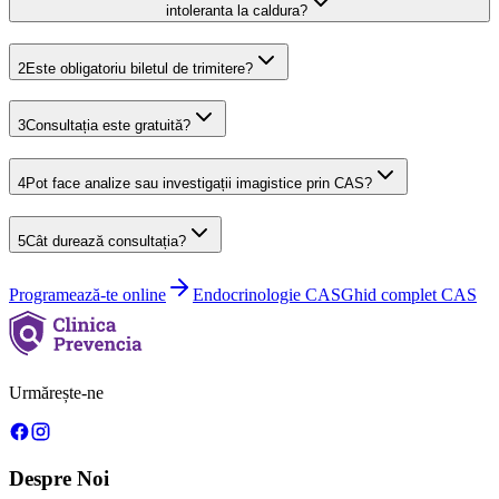
intoleranta la caldura?
2
Este obligatoriu biletul de trimitere?
3
Consultația este gratuită?
4
Pot face analize sau investigații imagistice prin CAS?
5
Cât durează consultația?
Programează-te online
Endocrinologie
CAS
Ghid complet CAS
Urmărește-ne
Despre Noi