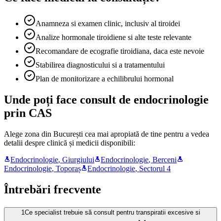
Anamneza si examen clinic, inclusiv al tiroidei
Analize hormonale tiroidiene si alte teste relevante
Recomandare de ecografie tiroidiana, daca este nevoie
Stabilirea diagnosticului si a tratamentului
Plan de monitorizare a echilibrului hormonal
Unde poți face consult de endocrinologie
prin CAS
Alege zona din București cea mai apropiată de tine pentru a vedea
detalii despre clinică și medicii disponibili:
Endocrinologie
,
Giurgiului
Endocrinologie
,
Berceni
Endocrinologie
,
Toporaș
Endocrinologie
,
Sectorul 4
Întrebări frecvente
1
Ce specialist trebuie să consult pentru transpiratii excesive si