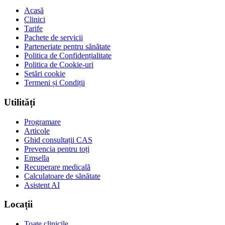
Acasă
Clinici
Tarife
Pachete de servicii
Parteneriate pentru sănătate
Politica de Confidențialitate
Politica de Cookie-uri
Setări cookie
Termeni și Condiții
Utilități
Programare
Articole
Ghid consultații CAS
Prevencia pentru toți
Emsella
Recuperare medicală
Calculatoare de sănătate
Asistent AI
Locații
Toate clinicile