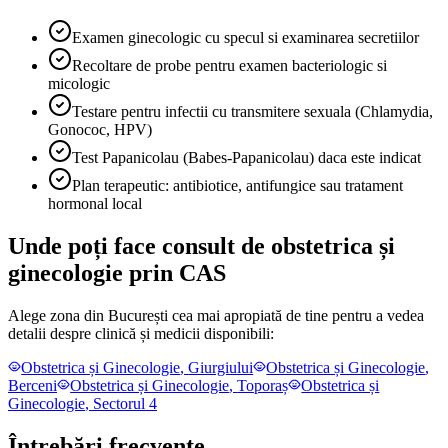
Examen ginecologic cu specul si examinarea secretiilor
Recoltare de probe pentru examen bacteriologic si
micologic
Testare pentru infectii cu transmitere sexuala (Chlamydia,
Gonococ, HPV)
Test Papanicolau (Babes-Papanicolau) daca este indicat
Plan terapeutic: antibiotice, antifungice sau tratament
hormonal local
Unde poți face consult de obstetrica și
ginecologie prin CAS
Alege zona din București cea mai apropiată de tine pentru a vedea
detalii despre clinică și medicii disponibili:
Obstetrica și Ginecologie
,
Giurgiului
Obstetrica și Ginecologie
,
Berceni
Obstetrica și Ginecologie
,
Toporaș
Obstetrica și
Ginecologie
,
Sectorul 4
Întrebări frecvente