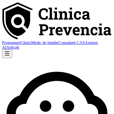
Programare
Clinici
Medic de familie
Consultații CAS
Asistent
AI
Articole