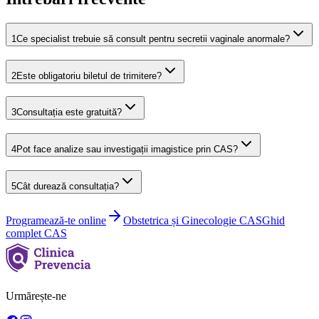
1
Ce specialist trebuie să consult pentru secretii vaginale anormale?
2
Este obligatoriu biletul de trimitere?
3
Consultația este gratuită?
4
Pot face analize sau investigații imagistice prin CAS?
5
Cât durează consultația?
Programează-te online
Obstetrica și Ginecologie
CAS
Ghid
complet CAS
Urmărește-ne