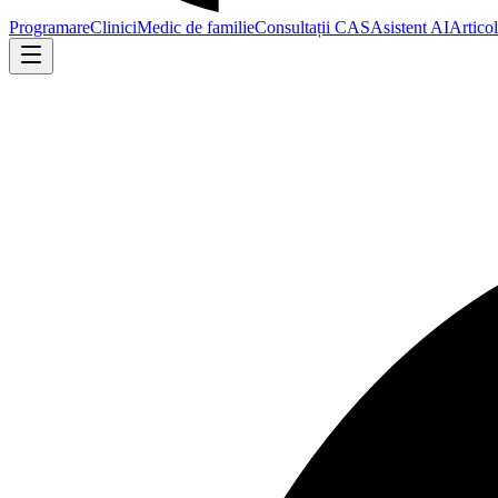
Programare
Clinici
Medic de familie
Consultații CAS
Asistent AI
Artico