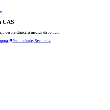
ze
in CAS
ii despre clinică și medicii disponibili:
oporaș
Pneumologie
,
Sectorul 4