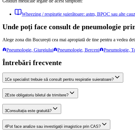
Ghiduri medicale legate de acest simptom:
Wheezing / respirație șuierătoare: astm, BPOC sau alte cau
Unde poți face consult de pneumologie pr
Alege zona din București cea mai apropiată de tine pentru a vedea detal
Pneumologie
,
Giurgiului
Pneumologie
,
Berceni
Pneumologie
,
T
Întrebări frecvente
1
Ce specialist trebuie să consult pentru respiratie suieratoare?
2
Este obligatoriu biletul de trimitere?
3
Consultația este gratuită?
4
Pot face analize sau investigații imagistice prin CAS?