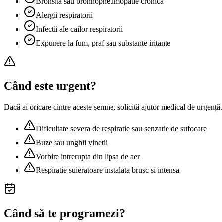
Bronsita sau bronhopneumopatie cronica
Alergii respiratorii
Infectii ale cailor respiratorii
Expunere la fum, praf sau substante iritante
Când este urgent?
Dacă ai oricare dintre aceste semne, solicită ajutor medical de urgență.
Dificultate severa de respiratie sau senzatie de sufocare
Buze sau unghii vinetii
Vorbire intrerupta din lipsa de aer
Respiratie suieratoare instalata brusc si intensa
Când să te programezi?