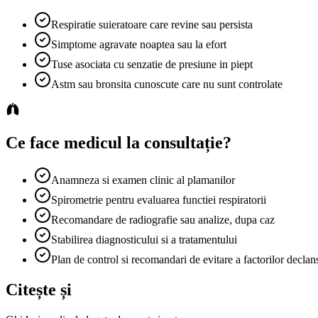
Respiratie suieratoare care revine sau persista
Simptome agravate noaptea sau la efort
Tuse asociata cu senzatie de presiune in piept
Astm sau bronsita cunoscute care nu sunt controlate
Ce face medicul la consultație?
Anamneza si examen clinic al plamanilor
Spirometrie pentru evaluarea functiei respiratorii
Recomandare de radiografie sau analize, dupa caz
Stabilirea diagnosticului si a tratamentului
Plan de control si recomandari de evitare a factorilor declan
Citește și