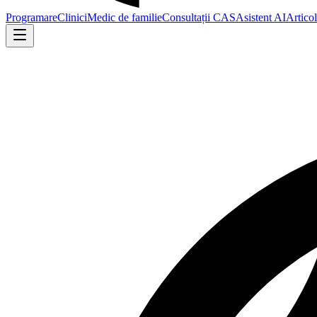
Programare
Clinici
Medic de familie
Consultații CAS
Asistent AI
Artico