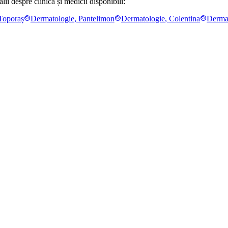
ii despre clinică și medicii disponibili:
Toporaș
Dermatologie
,
Pantelimon
Dermatologie
,
Colentina
Derma