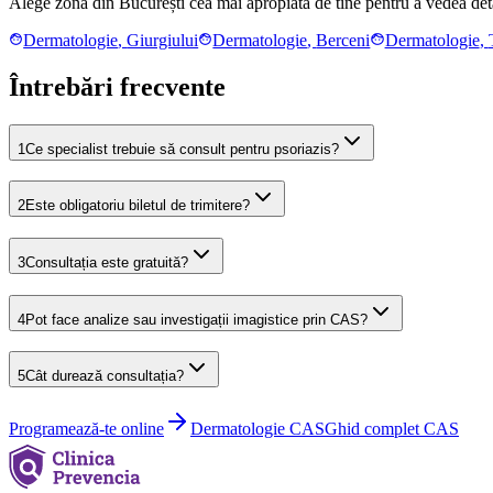
Alege zona din București cea mai apropiată de tine pentru a vedea detal
Dermatologie
,
Giurgiului
Dermatologie
,
Berceni
Dermatologie
,
Întrebări frecvente
1
Ce specialist trebuie să consult pentru psoriazis?
2
Este obligatoriu biletul de trimitere?
3
Consultația este gratuită?
4
Pot face analize sau investigații imagistice prin CAS?
5
Cât durează consultația?
Programează-te online
Dermatologie
CAS
Ghid complet CAS