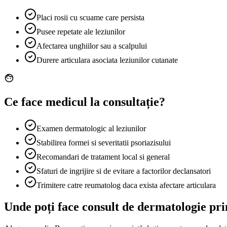
Placi rosii cu scuame care persista
Pusee repetate ale leziunilor
Afectarea unghiilor sau a scalpului
Durere articulara asociata leziunilor cutanate
Ce face medicul la consultație?
Examen dermatologic al leziunilor
Stabilirea formei si severitatii psoriazisului
Recomandari de tratament local si general
Sfaturi de ingrijire si de evitare a factorilor declansatori
Trimitere catre reumatolog daca exista afectare articulara
Unde poți face consult de dermatologie pr