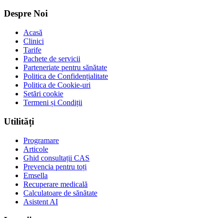
Despre Noi
Acasă
Clinici
Tarife
Pachete de servicii
Parteneriate pentru sănătate
Politica de Confidențialitate
Politica de Cookie-uri
Setări cookie
Termeni și Condiții
Utilități
Programare
Articole
Ghid consultații CAS
Prevencia pentru toți
Emsella
Recuperare medicală
Calculatoare de sănătate
Asistent AI