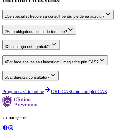
1
Ce specialist trebuie să consult pentru pierderea auzului?
2
Este obligatoriu biletul de trimitere?
3
Consultația este gratuită?
4
Pot face analize sau investigații imagistice prin CAS?
5
Cât durează consultația?
Programează-te online
ORL
CAS
Ghid complet CAS
Urmărește-ne