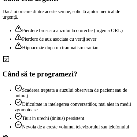
Dacă ai oricare dintre aceste semne, solicită ajutor medical de
urgență.
Pierdere brusca a auzului la o ureche (urgenta ORL)
Pierdere de auz asociata cu vertij sever
Hipoacuzie dupa un traumatism cranian
Când să te programezi?
Scaderea treptata a auzului observata de pacient sau de
anturaj
Dificultate in intelegerea conversatiilor, mai ales in medii
zgomotoase
Tiuit in urechi (tinitus) persistent
Nevoia de a creste volumul televizorului sau telefonului