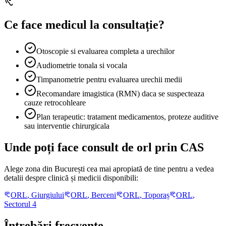
Ce face medicul la consultație?
Otoscopie si evaluarea completa a urechilor
Audiometrie tonala si vocala
Timpanometrie pentru evaluarea urechii medii
Recomandare imagistica (RMN) daca se suspecteaza
cauze retrocohleare
Plan terapeutic: tratament medicamentos, proteze auditive
sau interventie chirurgicala
Unde poți face consult de orl prin CAS
Alege zona din București cea mai apropiată de tine pentru a vedea
detalii despre clinică și medicii disponibili:
ORL
,
Giurgiului
ORL
,
Berceni
ORL
,
Toporaș
ORL
,
Sectorul 4
Întrebări frecvente