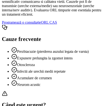
semnificativ comunicarea si calitatea vietii. Cauzele pot fi de
transmisie (ureche externa/medie) sau neurosenzoriale (ureche
interna/nerv auditiv). Evaluarea ORL timpurie este esentiala pentru
un tratament eficient.
Programează o consultație
ORL
CAS
Cauze frecvente
Prezbiacuzie (pierderea auzului legata de varsta)
Expunere prelungita la zgomot intens
Otoscleroza
Infectii ale urechii medii repetate
Acumulare de cerumen
Neurom acustic
Când este urgent?