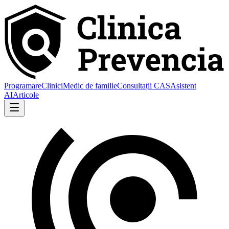
Programare
Clinici
Medic de familie
Consultații CAS
Asistent
AI
Articole