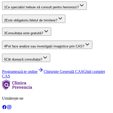
1
Ce specialist trebuie să consult pentru hemoroizi?
2
Este obligatoriu biletul de trimitere?
3
Consultația este gratuită?
4
Pot face analize sau investigații imagistice prin CAS?
5
Cât durează consultația?
Programează-te online
Chirurgie Generală
CAS
Ghid complet
CAS
Urmărește-ne