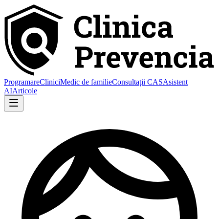
Programare
Clinici
Medic de familie
Consultații CAS
Asistent
AI
Articole