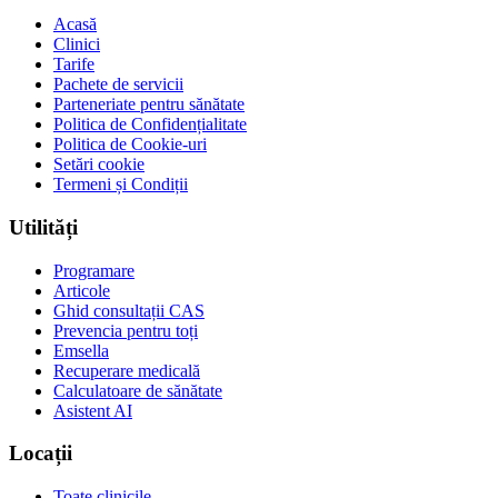
Acasă
Clinici
Tarife
Pachete de servicii
Parteneriate pentru sănătate
Politica de Confidențialitate
Politica de Cookie-uri
Setări cookie
Termeni și Condiții
Utilități
Programare
Articole
Ghid consultații CAS
Prevencia pentru toți
Emsella
Recuperare medicală
Calculatoare de sănătate
Asistent AI
Locații
Toate clinicile