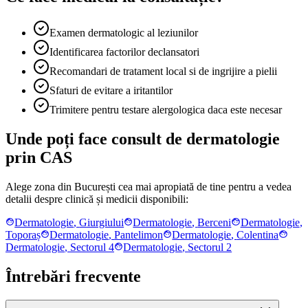
Examen dermatologic al leziunilor
Identificarea factorilor declansatori
Recomandari de tratament local si de ingrijire a pielii
Sfaturi de evitare a iritantilor
Trimitere pentru testare alergologica daca este necesar
Unde poți face consult de dermatologie
prin CAS
Alege zona din București cea mai apropiată de tine pentru a vedea
detalii despre clinică și medicii disponibili:
Dermatologie
,
Giurgiului
Dermatologie
,
Berceni
Dermatologie
,
Toporaș
Dermatologie
,
Pantelimon
Dermatologie
,
Colentina
Dermatologie
,
Sectorul 4
Dermatologie
,
Sectorul 2
Întrebări frecvente