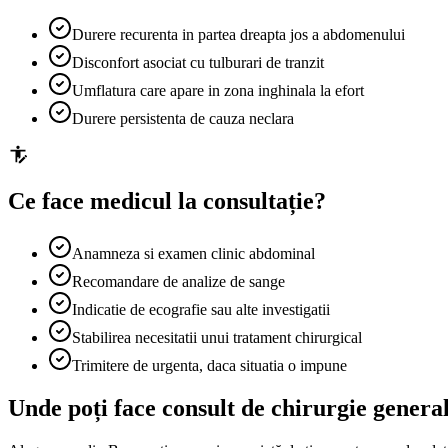
Durere recurenta in partea dreapta jos a abdomenului
Disconfort asociat cu tulburari de tranzit
Umflatura care apare in zona inghinala la efort
Durere persistenta de cauza neclara
Ce face medicul la consultație?
Anamneza si examen clinic abdominal
Recomandare de analize de sange
Indicatie de ecografie sau alte investigatii
Stabilirea necesitatii unui tratament chirurgical
Trimitere de urgenta, daca situatia o impune
Unde poți face consult de chirurgie gener