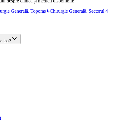
ii despre clinică și medicii disponibili:
urgie Generală
,
Toporaș
Chirurgie Generală
,
Sectorul 4
ta jos?
S