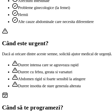
Afectiuni intestinale
Probleme ginecologice (la femei)
Hernii
Alte cauze abdominale care necesita diferentiere
Când este urgent?
Dacă ai oricare dintre aceste semne, solicită ajutor medical de urgență.
Durere intensa care se agraveaza rapid
Durere cu febra, greata si varsaturi
Abdomen rigid si foarte sensibil la atingere
Durere insotita de stare generala alterata
Când să te programezi?