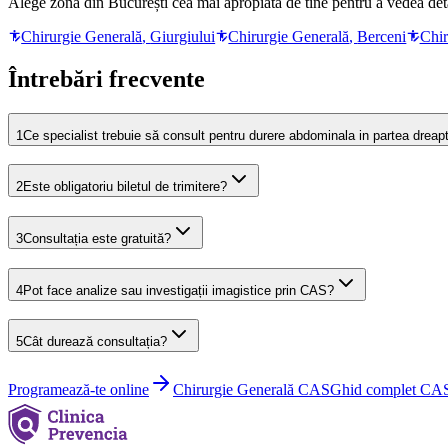
Alege zona din București cea mai apropiată de tine pentru a vedea detal
Chirurgie Generală
,
Giurgiului
Chirurgie Generală
,
Berceni
Chir
Întrebări frecvente
1
Ce specialist trebuie să consult pentru durere abdominala in partea dreap
2
Este obligatoriu biletul de trimitere?
3
Consultația este gratuită?
4
Pot face analize sau investigații imagistice prin CAS?
5
Cât durează consultația?
Programează-te online
Chirurgie Generală
CAS
Ghid complet CA