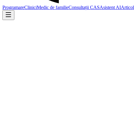
Programare
Clinici
Medic de familie
Consultații CAS
Asistent AI
Artico