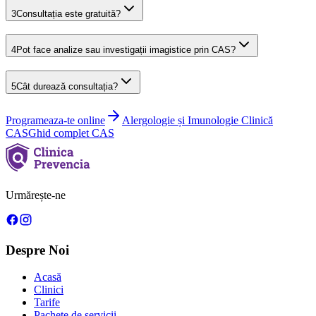
3
Consultația este gratuită?
4
Pot face analize sau investigații imagistice prin CAS?
5
Cât durează consultația?
Programeaza-te online
Alergologie și Imunologie Clinică
CAS
Ghid complet CAS
Urmărește-ne
Despre Noi
Acasă
Clinici
Tarife
Pachete de servicii