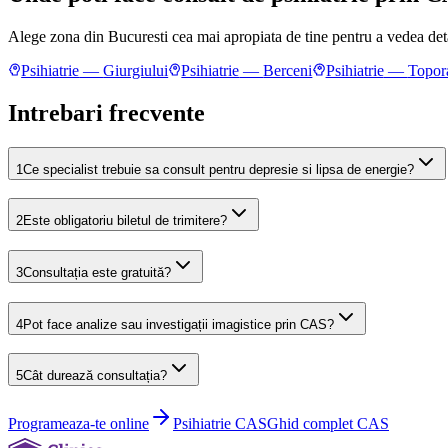
Alege zona din Bucuresti cea mai apropiata de tine pentru a vedea detal
Psihiatrie
—
Giurgiului
Psihiatrie
—
Berceni
Psihiatrie
—
Topor
Intrebari frecvente
1
Ce specialist trebuie sa consult pentru depresie si lipsa de energie?
2
Este obligatoriu biletul de trimitere?
3
Consultația este gratuită?
4
Pot face analize sau investigații imagistice prin CAS?
5
Cât durează consultația?
Programeaza-te online
Psihiatrie
CAS
Ghid complet CAS