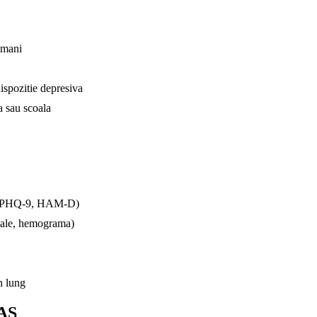
tamani
ispozitie depresiva
a sau scoala
te (PHQ-9, HAM-D)
nale, hemograma)
n lung
AS