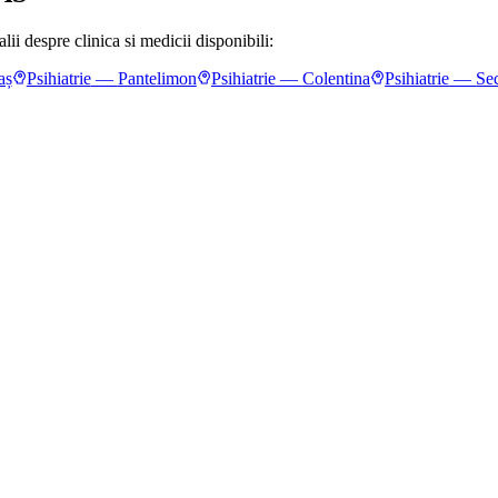
ii despre clinica si medicii disponibili:
aș
Psihiatrie
—
Pantelimon
Psihiatrie
—
Colentina
Psihiatrie
—
Sec