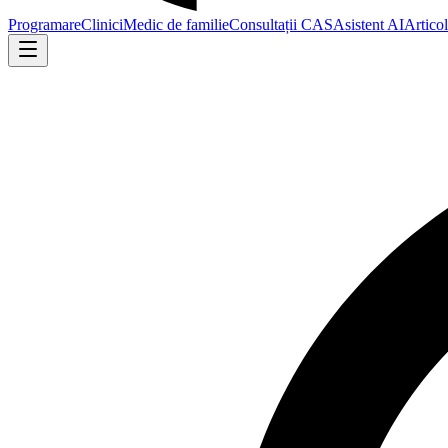
Programare
Clinici
Medic de familie
Consultații CAS
Asistent AI
Artico