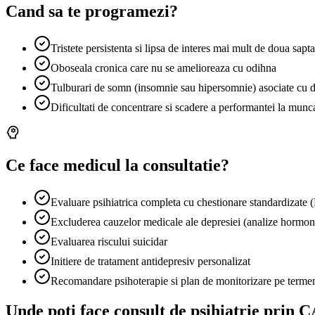
Cand sa te programezi?
Tristete persistenta si lipsa de interes mai mult de doua sap
Oboseala cronica care nu se amelioreaza cu odihna
Tulburari de somn (insomnie sau hipersomnie) asociate cu d
Dificultati de concentrare si scadere a performantei la munc
Ce face medicul la consultatie?
Evaluare psihiatrica completa cu chestionare standardiza
Excluderea cauzelor medicale ale depresiei (analize hormo
Evaluarea riscului suicidar
Initiere de tratament antidepresiv personalizat
Recomandare psihoterapie si plan de monitorizare pe terme
Unde poti face consult de
psihiatrie
prin C