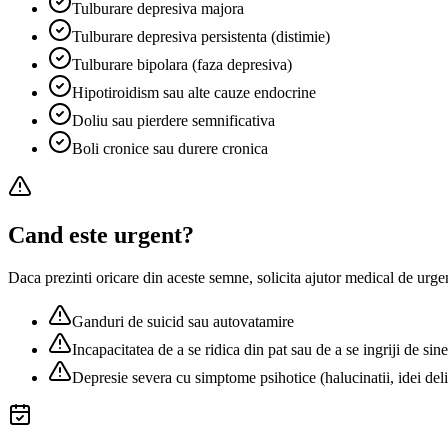
Tulburare depresiva majora
Tulburare depresiva persistenta (distimie)
Tulburare bipolara (faza depresiva)
Hipotiroidism sau alte cauze endocrine
Doliu sau pierdere semnificativa
Boli cronice sau durere cronica
Cand este urgent?
Daca prezinti oricare din aceste semne, solicita ajutor medical de urge
Ganduri de suicid sau autovatamire
Incapacitatea de a se ridica din pat sau de a se ingriji de sine
Depresie severa cu simptome psihotice (halucinatii, idei deli