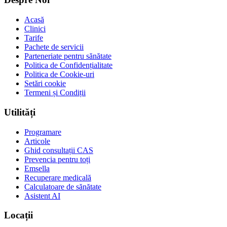
Acasă
Clinici
Tarife
Pachete de servicii
Parteneriate pentru sănătate
Politica de Confidențialitate
Politica de Cookie-uri
Setări cookie
Termeni și Condiții
Utilități
Programare
Articole
Ghid consultații CAS
Prevencia pentru toți
Emsella
Recuperare medicală
Calculatoare de sănătate
Asistent AI
Locații