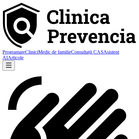
Programare
Clinici
Medic de familie
Consultații CAS
Asistent
AI
Articole