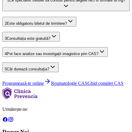
1
Ce specialist trebuie să consult pentru degete reci si umflate la frig?
2
Este obligatoriu biletul de trimitere?
3
Consultația este gratuită?
4
Pot face analize sau investigații imagistice prin CAS?
5
Cât durează consultația?
Programează-te online
Reumatologie
CAS
Ghid complet CAS
Urmărește-ne
Despre Noi