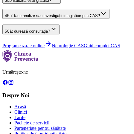
3
Consultația este gratuită?
4
Pot face analize sau investigații imagistice prin CAS?
5
Cât durează consultația?
Programeaza-te online
Neurologie
CAS
Ghid complet CAS
Urmărește-ne
Despre Noi
Acasă
Clinici
Tarife
Pachete de servicii
Parteneriate pentru sănătate
Politica de Confidențialitate