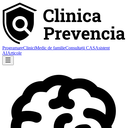
Programare
Clinici
Medic de familie
Consultații CAS
Asistent
AI
Articole