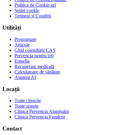
Politica de Cookie-uri
Setări cookie
Termeni și Condiții
Utilități
Programare
Articole
Ghid consultații CAS
Prevencia pentru toți
Emsella
Recuperare medicală
Calculatoare de sănătate
Asistent AI
Locații
Toate clinicile
Toate zonele
Clinica Prevencia Alunișului
Clinica Prevencia Fundeni
Contact