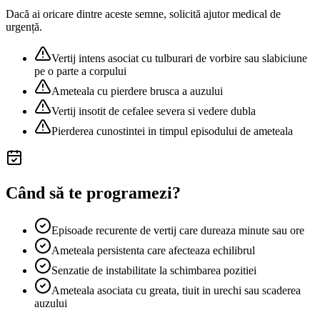
Dacă ai oricare dintre aceste semne, solicită ajutor medical de
urgență.
Vertij intens asociat cu tulburari de vorbire sau slabiciune
pe o parte a corpului
Ameteala cu pierdere brusca a auzului
Vertij insotit de cefalee severa si vedere dubla
Pierderea cunostintei in timpul episodului de ameteala
Când să te programezi?
Episoade recurente de vertij care dureaza minute sau ore
Ameteala persistenta care afecteaza echilibrul
Senzatie de instabilitate la schimbarea pozitiei
Ameteala asociata cu greata, tiuit in urechi sau scaderea
auzului