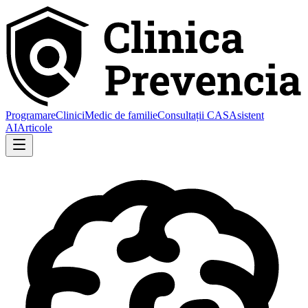
Programare
Clinici
Medic de familie
Consultații CAS
Asistent
AI
Articole