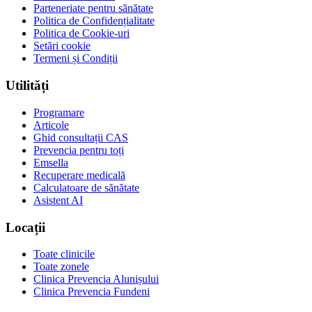
Parteneriate pentru sănătate
Politica de Confidențialitate
Politica de Cookie-uri
Setări cookie
Termeni și Condiții
Utilități
Programare
Articole
Ghid consultații CAS
Prevencia pentru toți
Emsella
Recuperare medicală
Calculatoare de sănătate
Asistent AI
Locații
Toate clinicile
Toate zonele
Clinica Prevencia Alunișului
Clinica Prevencia Fundeni