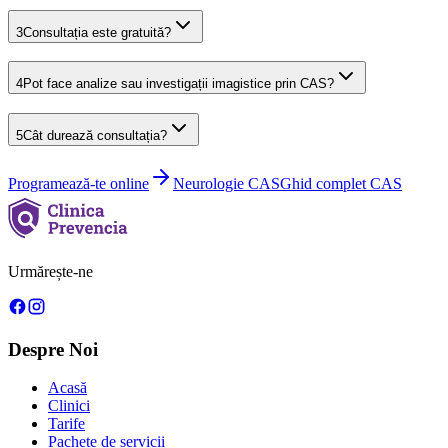
3
Consultația este gratuită?
4
Pot face analize sau investigații imagistice prin CAS?
5
Cât durează consultația?
Programează-te online
Neurologie
CAS
Ghid complet CAS
Urmărește-ne
Despre Noi
Acasă
Clinici
Tarife
Pachete de servicii