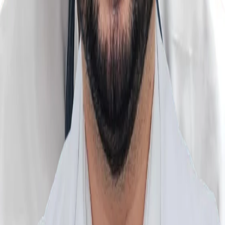
Urmărește-ne
Despre Noi
Acasă
Clinici
Tarife
Pachete de servicii
Parteneriate pentru sănătate
Politica de Confidențialitate
Politica de Cookie-uri
Setări cookie
Termeni și Condiții
Utilități
Programare
Articole
Ghid consultații CAS
Prevencia pentru toți
Emsella