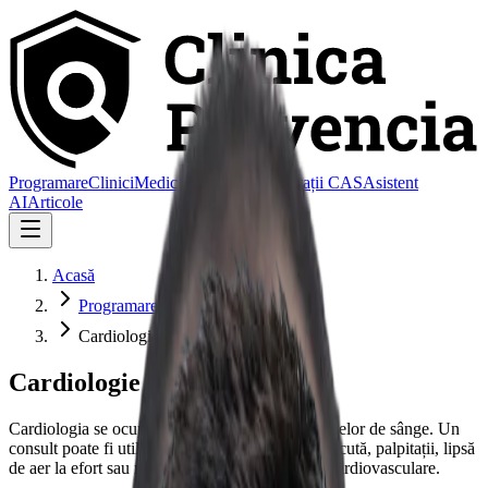
Programare
Clinici
Medic de familie
Consultații CAS
Asistent
AI
Articole
Acasă
Programare
Cardiologie
Cardiologie
Cardiologia se ocupă de sănătatea inimii și a vaselor de sânge. Un
consult poate fi util pentru tensiune arterială crescută, palpitații, lipsă
de aer la efort sau monitorizarea unei afecțiuni cardiovasculare.