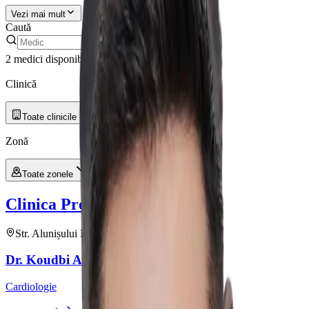
Vezi mai mult
Caută
2 medici disponibili
Filtre
Clinică și zonă
Clinică
Toate clinicile
Zonă
Toate zonele
Clinica Prevencia
Alunisului
Str. Alunișului Nr. 199
•
2
medici
Dr.
Koudbi Alassane
Kaboré
Cardiologie