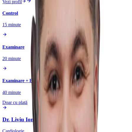
Vezi profil
Control
15
minute
Examinare
20
minute
Examinare + Ecocardiografie
40
minute
Doar cu plată
Dr.
Liviu Ionuț
Serbanoiu
Cardiologie