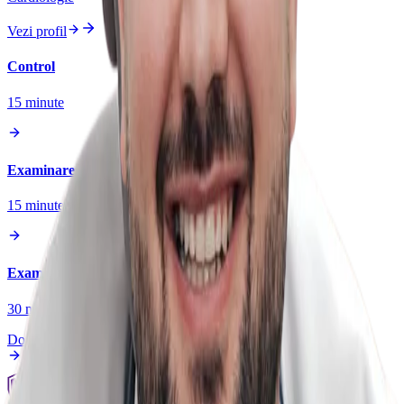
Vezi profil
Control
15
minute
Examinare
15
minute
Examinare + Ecocardiografie
30
minute
Doar cu plată