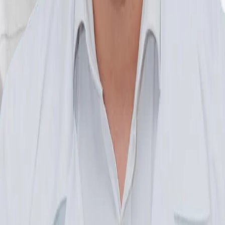
Recuperare medicală
Calculatoare de sănătate
Asistent AI
Locații
Toate clinicile
Toate zonele
Clinica Prevencia Alunișului
Clinica Prevencia Fundeni
Contact
Clinica Prevencia Alunișului
:
0729 378 529
0729 378 528
Clinica Prevencia Fundeni
:
0729 215 610
contact@prevencia.ro
©
2026
Clinica Prevencia
Toate drepturile rezervate
Site realizat de
Team Kappa Studio